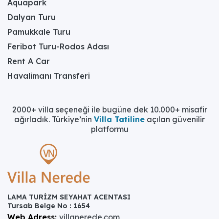
Aquapark
Dalyan Turu
Pamukkale Turu
Feribot Turu-Rodos Adası
Rent A Car
Havalimanı Transferi
2000+ villa seçeneği ile bugüne dek 10.000+ misafir
ağırladık. Türkiye’nin
Villa Tatiline
açılan güvenilir
platformu
LAMA TURİZM SEYAHAT ACENTASI
Tursab Belge No : 1654
Web Adress:
villanerede.com