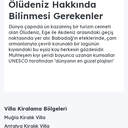
Ölüdeniz Hakkında
Bilinmesi Gerekenler
Dünya çapında ün kazanmış bir turizm cenneti
olan Ölüdeniz, Ege ile Akdeniz arasındaki geçiş
noktasında yer alır. Babadağ’ın eteklerinde, çam
ormanlarıyla çevrili korunaklı bir lagünün
kıyısındaki bu eşsiz koy herkesin gözdesidir.
Muhteşem kıyı şeridi boyunca uzanan kumsallar
UNESCO tarafından ‘dünyanın en güzel plajları’
arasında kabul edilen Kumburnu’nu da kapsar.
Bölgeye ‘Ölüdeniz’ adının verilmesinin nedeniyse
denizin yıl boyunca neredeyse hiç
dalgalanmaması ve sığ sularda bile berraklığını
korumasıdır. Açık denizden gelen akıntılardan
korunan bir koy olması sebebiyle sanki bir gölmüş
gibi sakindir.
Villa Kiralama Bölgeleri
Ölüdeniz’de tipik Akdeniz iklimi hâkimdir. Bölgede
nisan ayından ekim sonuna kadar denize girmek
Muğla Kiralık Villa
mümkündür. Ölüdeniz’in uzun bir tatil sezonuna
Antalya Kiralık Villa