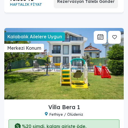
Rezervasyon Talebi Gönder
HAFTALIK FİYAT
Kalabalık Ailelere Uygun
Merkezi Konum
Villa Bera 1
Fethiye / Ölüdeniz
%20 şimdi, kalanı girişte öde.