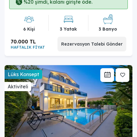
%20 şimdi, kalanı girişte öde.
6 Kişi
3 Yatak
3 Banyo
70.000 TL
Rezervasyon Talebi Gönder
HAFTALIK FİYAT
Lüks Konsept
Aktiviteli