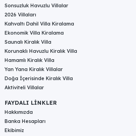
süre korumanıza yardım eder.
Sonsuzluk Havuzlu Villalar
2026 Villaları
Kalkan İslamlar ve Kışla
Kahvaltı Dahil Villa Kiralama
Ekonomik Villa Kiralama
Mevkiinde Öne Çıkan
Saunalı Kiralık Villa
Saunalı Villa Seçenekleri
Korunaklı Havuzlu Kiralık Villa
Hamamlı Kiralık Villa
Yan Yana Kiralık Villalar
Kalkan
İslamlar
ve
Kışla
mevkiinde öne çıkan
saunalı villa seçenekleri, Akdeniz’in en prestijli tatil
Doğa İçerisinde Kiralık Villa
merkezinde yer alan, misafirlerine hem Toros
Aktiviteli Villalar
Dağları’nın serinliğini hem de denizin sonsuz
maviliğini özel bir terleme odası konforuyla sunan
üst segment konaklama birimlerini tanımlar.
FAYDALI LİNKLER
İslamlar köyü, yüksek rakımı ve tertemiz
Hakkımızda
havasıyla bir yayla atmosferi sunarken, burada
yer alan saunalar doğanın içindeki dinginliği
Banka Hesapları
bedensel bir arınma ile birleştirir. Kışla mevkii ise
Ekibimiz
Kalkan
merkezine yakınlığı ve deniz manzarasına