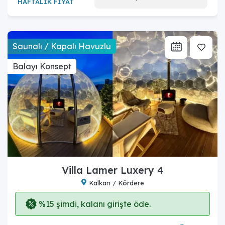
HAFTALIK FİYAT
Saunalı / Kapalı Havuzlu
Balayı Konsept
Villa Lamer Luxery 4
Kalkan / Kördere
%15 şimdi, kalanı girişte öde.