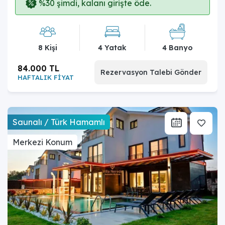
%30 şimdi, kalanı girişte öde.
8 Kişi
4 Yatak
4 Banyo
84.000 TL
Rezervasyon Talebi Gönder
HAFTALIK FİYAT
Saunalı / Türk Hamamlı
Merkezi Konum