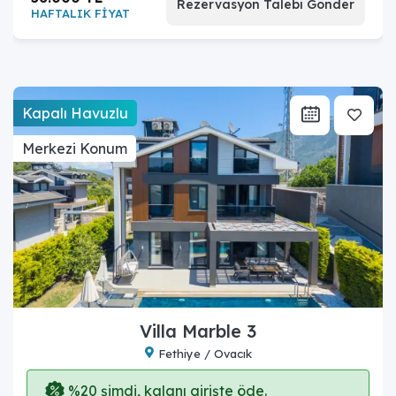
Rezervasyon Talebi Gönder
HAFTALIK FİYAT
Kapalı Havuzlu
Merkezi Konum
Villa Marble 3
Fethiye / Ovacık
%20 şimdi, kalanı girişte öde.