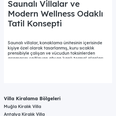
Saunalı Villalar ve
Modern Wellness Odaklı
Tatil Konsepti
Saunalı villalar, konaklama ünitesinin içerisinde
kişiye özel olarak tasarlanmış, kuru sıcaklık
prensibiyle çalışan ve vücudun toksinlerden
arınmasını sağlayan ahşap kaplı termal alanları
barındıran
müstakil tatil evlerini
ifade eder.
Modern wellness odaklı tatil konsepti ise bireylerin
sadece barınma ihtiyacını karşılamakla kalmayıp,
tatil süresince bedensel ve zihinsel sağlıklarını ön
plana çıkaran bütünsel bir dinlenme anlayışını
temsil eder. Günümüzün yoğun iş temposu ve şehir
hayatının getirdiği stres faktörleri, insanları tatil
Villa Kiralama Bölgeleri
yaparken aynı zamanda bir yenilenme süreci
arayışına iter. Saunalı bir villada konaklamak,
Muğla Kiralık Villa
kalabalık otellerin ortak kullanım alanlarındaki
Antalya Kiralık Villa
gürültüden ve hijyen endişelerinden uzak