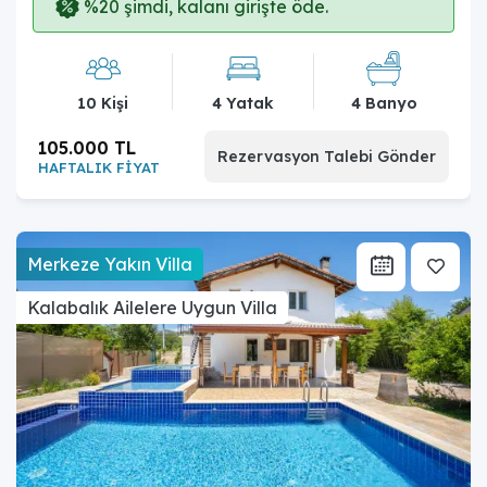
%20 şimdi, kalanı girişte öde.
10 Kişi
4 Yatak
4 Banyo
105.000 TL
Rezervasyon Talebi Gönder
HAFTALIK FİYAT
Merkeze Yakın Villa
Kalabalık Ailelere Uygun Villa