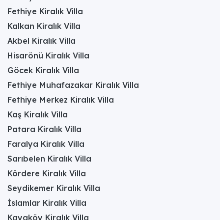
çocuklara sağladığı sınırsız eğlence imkanıdır.
Fethiye Kiralık Villa
Birçok araştırma, ailelerin %75'inden fazlasının
tatil yeri seçiminde çocuk dostu özelliklere öncelik
Kalkan Kiralık Villa
verdiğini göstermektedir. Bu tür villalar, çocukların
Akbel Kiralık Villa
gözetim altında olsalar dahi bağımsızca suyun
tadını çıkarabilmelerine olanak tanırken,
Hisarönü Kiralık Villa
ebeveynlerin de rahatlayarak kendi tatillerinin
Göcek Kiralık Villa
keyfini çıkarmalarını sağlar. Halk plajlarındaki
veya otel havuzlarındaki kalabalık, hijyen
Fethiye Muhafazakar Kiralık Villa
endişeleri ve güvenlik risklerinden uzak, kişisel ve
Fethiye Merkez Kiralık Villa
kontrol edilebilir bir ortam sunması, çocuklu aileler
için vazgeçilmez bir ayrıcalık haline gelmiştir. Bu
Kaş Kiralık Villa
durum, ebeveynlerin tatil boyunca yaşadığı stresi
Patara Kiralık Villa
%40'a kadar azaltabilir ve tüm ailenin daha
kaliteli vakit geçirmesine olanak tanır.
Faralya Kiralık Villa
Sığ Derinlikten Su
Sarıbelen Kiralık Villa
Kördere Kiralık Villa
Kaydıraklarına: Çocuk
Seydikemer Kiralık Villa
Havuzlu Villaların
İslamlar Kiralık Villa
Kayaköy Kiralık Villa