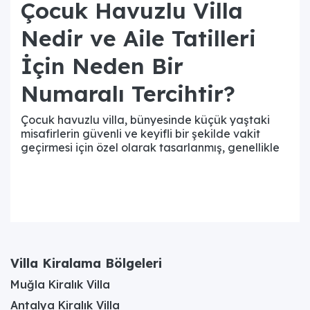
Çocuk Havuzlu Villa
Nedir ve Aile Tatilleri
İçin Neden Bir
Numaralı Tercihtir?
Çocuk havuzlu villa, bünyesinde küçük yaştaki
misafirlerin güvenli ve keyifli bir şekilde vakit
geçirmesi için özel olarak tasarlanmış, genellikle
sığ derinliğe sahip ayrı bir havuz veya ana
havuzun ayrılmış, daha az derin bir bölümünü
barındıran konaklama birimidir. Bu villalar,
standart tatil seçeneklerinin aksine, ailelerin
özellikle çocuklarının ihtiyaç ve güvenlik
beklentilerini karşılamak üzere optimize edilmiştir.
Çocuk havuzlarının derinliği genellikle 20 cm ile 50
cm arasında değişir, bu da bebekler ve küçük
Villa Kiralama Bölgeleri
çocuklar için ideal ve güvenli bir oyun alanı sunar.
Muğla Kiralık Villa
Aile tatilleri için bir numaralı tercih olmalarının
temel nedeni, ebeveynlere sunduğu eşsiz huzur ve
Antalya Kiralık Villa