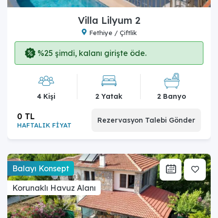
Villa Lilyum 2
Fethiye / Çiftlik
%25 şimdi, kalanı girişte öde.
4 Kişi
2 Yatak
2 Banyo
0 TL
Rezervasyon Talebi Gönder
HAFTALIK FİYAT
Balayı Konsept
Korunaklı Havuz Alanı