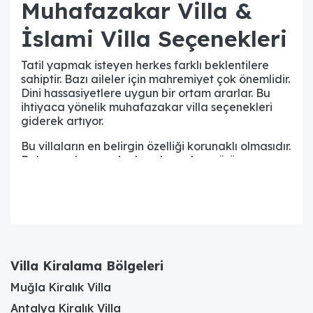
Muhafazakar Villa &
İslami Villa Seçenekleri
Tatil yapmak isteyen herkes farklı beklentilere
sahiptir. Bazı aileler için mahremiyet çok önemlidir.
Dini hassasiyetlere uygun bir ortam ararlar. Bu
ihtiyaca yönelik muhafazakar villa seçenekleri
giderek artıyor.
Bu villaların en belirgin özelliği korunaklı olmasıdır.
Bahçe ve havuz alanları dışarıdan görünmez.
Yüksek duvarlar veya özel bitkilerle çevrilidir.
Böylece aileniz gözlerden uzak, rahatça dinlenir.
İslami villa anlayışında havuz çok önemlidir.
Havuz çevresi de dışarıya kapalıdır. Kadınlar ve
çocuklar özgürce havuz keyfi yapar. Güneşlenme
alanları da korunmuştur. Tamamen size ait bir
Villa Kiralama Bölgeleri
mahremiyet sunulur.
Muğla Kiralık Villa
Villaların iç tasarımı da hassasiyetlere uygundur.
Antalya Kiralık Villa
Geniş ve ferah odaları bulunur. Bazılarında namaz