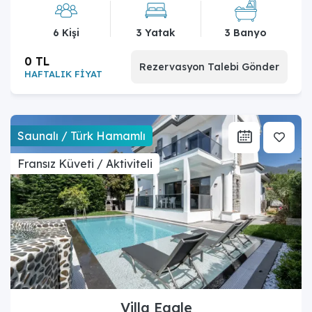
6 Kişi
3 Yatak
3 Banyo
0 TL
Rezervasyon Talebi Gönder
HAFTALIK FİYAT
Saunalı / Türk Hamamlı
Fransız Küveti / Aktiviteli
Villa Eagle