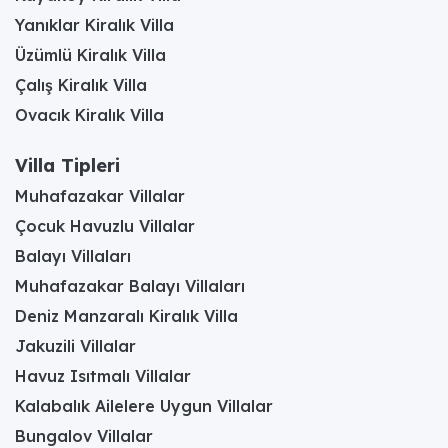
Yanıklar Kiralık Villa
Muhafazakar Villaların
Üzümlü Kiralık Villa
Genel Özellikleri
Çalış Kiralık Villa
Tatil yapmak isteyen herkes farklı beklentilere
Ovacık Kiralık Villa
sahiptir. Bazı aileler için mahremiyet çok önemlidir.
Huzurlu ve özel bir tatil ararlar. Bu ihtiyaca
yönelik özel muhafazakar villa seçenekleri
Villa Tipleri
bulunur.
Muhafazakar Villalar
Bu villaların en belirgin özelliği korunaklı olmasıdır.
Çocuk Havuzlu Villalar
Bahçe ve havuz alanları dışarıdan görünmez.
Balayı Villaları
Yüksek duvarlar veya özel bitkilerle çevrilidir.
Böylece aileler gözlerden uzak, rahatça dinlenir.
Muhafazakar Balayı Villaları
Muhafazakar havuzlu villa kiralamak bu yüzden
Deniz Manzaralı Kiralık Villa
çok önemlidir. Kadınlar ve çocuklar özgürce
Jakuzili Villalar
havuz keyfi yapar. Güneşlenme alanları da
korunmuştur. Tamamen size ait bir mahremiyet
Havuz Isıtmalı Villalar
sunulur.
Kalabalık Ailelere Uygun Villalar
Villaların iç tasarımı da hassasiyetlere uygundur.
Bungalov Villalar