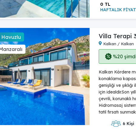
0 TL
HAFTALIK FİYAT
Villa Terapi 
ı Havuzlu
Kalkan / Kalkan
Manzaralı
%20 şimdi,
Kalkan Kördere mev
konaklama kapasi
genişliği ve şıklığı
için idealdir.Son yı
çevrili, korunaklı h
Hidromasaj sistemli
tatil fırsatı sunmak
6 Kişi