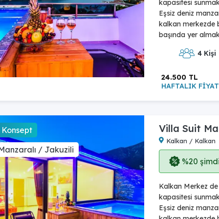
kapasitesi sunmakta
Eşsiz deniz manzara
kalkan merkezde bu
başında yer almakt
4 Kişi
24.500 TL
HAFTALIK FİYAT
Villa Suit Ma
 Konsept
Kalkan / Kalkan
Manzaralı / Jakuzili
%20 şimdi,
Kalkan Merkez de b
kapasitesi sunmakta
Eşsiz deniz manzara
kalkan merkezde bu