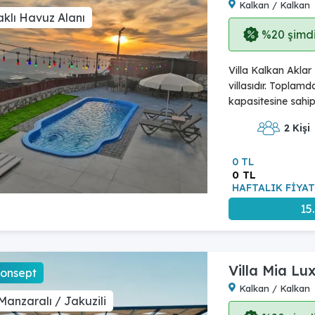
Kalkan / Kalkan
klı Havuz Alanı
%20 şimdi,
Villa Kalkan Aklar
villasıdır. Toplam
kapasitesine sahipt
2 Kişi
0 TL
0 TL
HAFTALIK FİYAT
15
Villa Mia Lu
Konsept
Kalkan / Kalkan
Manzaralı / Jakuzili