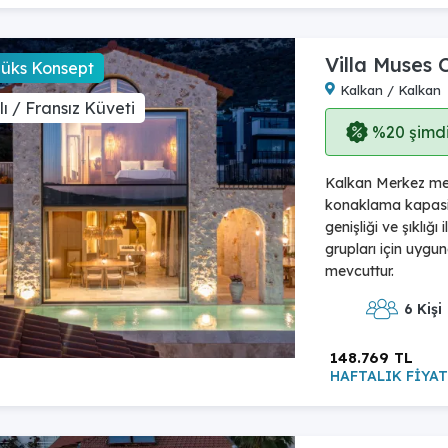
Villa Muses 
Lüks Konsept
Kalkan / Kalkan
ı / Fransız Küveti
%20 şimdi,
Kalkan Merkez mevk
konaklama kapasit
genişliği ve şıklığı
grupları için uygun
mevcuttur.
6 Kişi
148.769 TL
HAFTALIK FİYAT