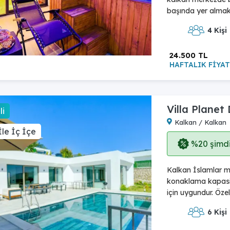
başında yer almakt
4 Kişi
24.500 TL
HAFTALIK FİYAT
Villa Planet
li
Kalkan / Kalkan
le İç İçe
%20 şimdi,
Kalkan İslamlar me
konaklama kapasite
için uygundur. Öze
6 Kişi