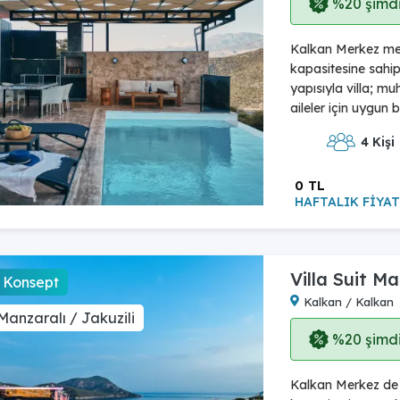
%20 şimdi,
Kalkan Merkez mev
kapasitesine sahip 
yapısıyla villa; muh
aileler için uygun bi
4 Kişi
0 TL
HAFTALIK FİYAT
Villa Suit Ma
 Konsept
Kalkan / Kalkan
Manzaralı / Jakuzili
%20 şimdi,
Kalkan Merkez de b