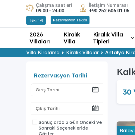
Çalışma saatleri
İletişim Numarası
09:00 - 24:00
+90 252 606 01 06
Rezervasyon Takibi
Teklif Al
2026
Kiralık
Kiralık Villa
Villaları
Villa
Tipleri
Villa Kiralama
Kiralık Villalar
Antalya Kiral
Kalk
Rezervasyon Tarihi
30
Sonuçlarda 3 Gün Önceki Ve
Sonraki Seçenekleride
Balayı
Göster