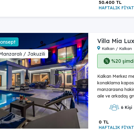
50.400 TL
HAFTALIK FİYAT
Villa Mia Lu
Konsept
Kalkan / Kalkan
Manzaralı / Jakuzili
%20 şimdi,
Kalkan Merkez mevk
konaklama kapasit
manzarasına hakim, 
aile ve arkadaş gru
6 Kişi
0 TL
HAFTALIK FİYAT