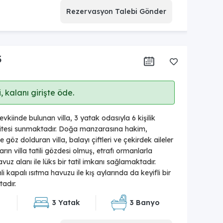
Rezervasyon Talebi Gönder
3
 kalanı girişte öde.
kiinde bulunan villa, 3 yatak odasıyla 6 kişilik
tesi sunmaktadır. Doğa manzarasına hakim,
 ile göz dolduran villa, balayı çiftleri ve çekirdek aileler
lların villa tatili gözdesi olmuş, etrafı ormanlarla
avuz alanı ile lüks bir tatil imkanı sağlamaktadır.
 kapalı ısıtma havuzu ile kış aylarında da keyifli bir
tadır.
3 Yatak
3 Banyo