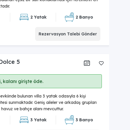
adır.
2 Yatak
2 Banyo
Rezervasyon Talebi Gönder
 Dolce 5
 kalanı girişte öde.
vkiinde bulunan villa 3 yatak odasıyla 6 kişi
si sunmaktadır. Geniş aileler ve arkadaş grupları
l havuz ve bahçe alanı mevcuttur.
3 Yatak
3 Banyo