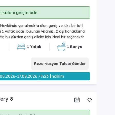
 kalanı girişte öde.
 Mevkiinde yer almakta olan geniş ve lüks bir tatil
da 1 yatak odası bulunan villamız, 2 kişi konaklama
ir, bu yüzden geniş aileler için ideal bir seçenektir.
1 Yatak
1 Banyo
Rezervasyon Talebi Gönder
.08.2026-17.08.2026 /%23 İndirim
xery 8