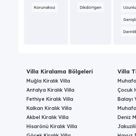
Korunaksız
Dikdörtgen
Uzunlu
Genişl
Derinli
Villa Kiralama Bölgeleri
Villa T
Muğla Kiralık Villa
Muhafaz
Antalya Kiralık Villa
Çocuk H
Fethiye Kiralık Villa
Balayı V
Kalkan Kiralık Villa
Muhafaz
Akbel Kiralık Villa
Deniz M
Hisarönü Kiralık Villa
Jakuzili
Göcek Kiralık Villa
Havuz I