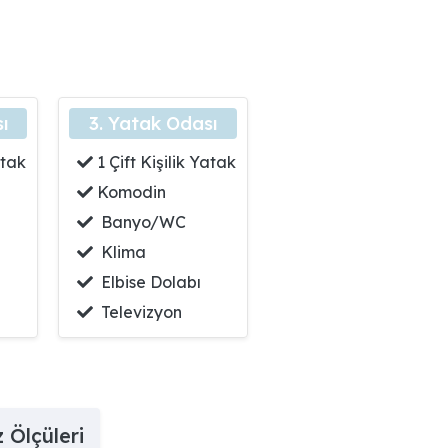
ığıyla göz dolduran, geniş aileler için ideal bir villadır.
alabalıktan uzakta huzurlu ve sakin bir tatil imkânı sağlamak
ı
3. Yatak Odası
atak
1 Çift Kişilik Yatak
Komodin
Banyo/WC
Klima
Elbise Dolabı
Televizyon
 Ölçüleri