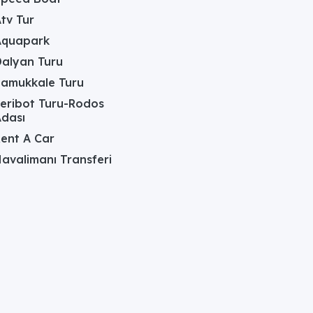
tv Tur
Aquapark
alyan Turu
Pamukkale Turu
eribot Turu-Rodos
dası
ent A Car
avalimanı Transferi