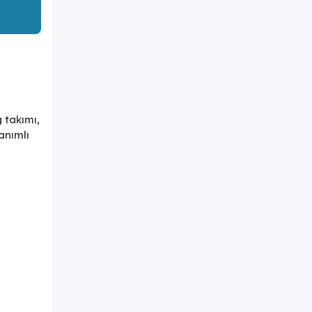
 takımı,
anımlı
r.