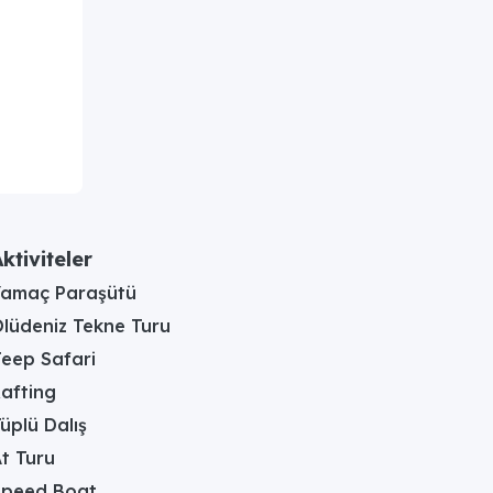
ktiviteler
Yamaç Paraşütü
lüdeniz Tekne Turu
eep Safari
afting
üplü Dalış
t Turu
Speed Boat