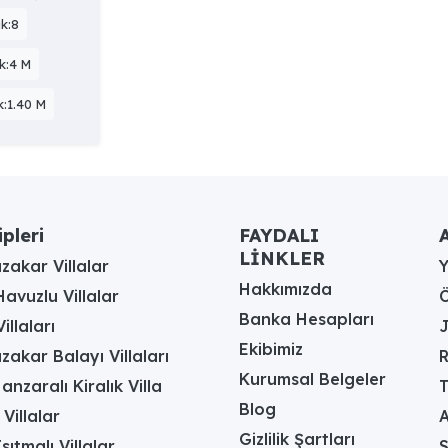
k:8
ik:4 M
k:1.40 M
ipleri
FAYDALI
A
LİNKLER
akar Villalar
Hakkımızda
avuzlu Villalar
Ö
Banka Hesapları
illaları
J
Ekibimiz
akar Balayı Villaları
R
Kurumsal Belgeler
anzaralı Kiralık Villa
T
Blog
 Villalar
A
Gizlilik Şartları
sıtmalı Villalar