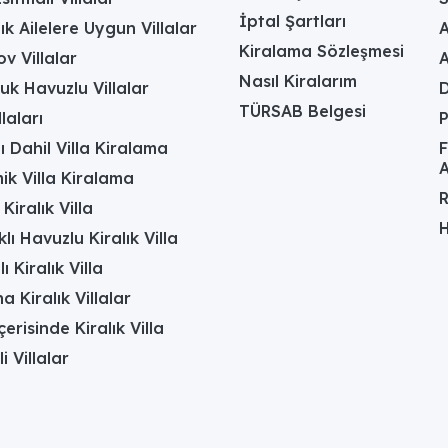
İptal Şartları
ık Ailelere Uygun Villalar
A
Kiralama Sözleşmesi
v Villalar
Nasıl Kiralarım
uk Havuzlu Villalar
D
TÜRSAB Belgesi
laları
ı Dahil Villa Kiralama
F
A
k Villa Kiralama
R
Kiralık Villa
H
lı Havuzlu Kiralık Villa
 Kiralık Villa
a Kiralık Villalar
erisinde Kiralık Villa
li Villalar