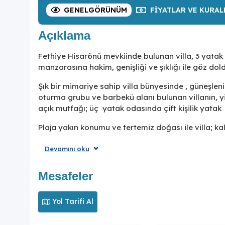
GENEL
GÖRÜNÜM
FIYATLAR
VE KURAL
Açıklama
Fethiye Hisarönü mevkiinde bulunan villa, 3 yatak
manzarasına hakim, genişliği ve şıklığı ile göz doldur
Şık bir mimariye sahip villa bünyesinde , güneşle
oturma grubu ve barbekü alanı bulunan villanın, 
açık mutfağı; üç yatak odasında çift kişilik yat
Plaja yakın konumu ve tertemiz doğası ile villa; kal
Sıkça Sorulan Sorular
Devamını oku
1. Villa Alaz nerede yer alır?
Mesafeler
Villa Alaz, Fethiye'nin Hisarönü mevkiinde, doğa m
Yol Tarifi Al
2. Villa Alaz kaç kişiliktir?
Villa Alaz, 3 yatak odasıyla 6 kişilik konaklama kapa