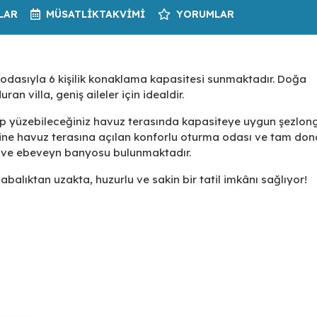
LAR
MÜSATLIK
TAKVIMI
YORUMLAR
 odasıyla 6 kişilik konaklama kapasitesi sunmaktadır. Doğa
an villa, geniş aileler için idealdir.
nip yüzebileceğiniz havuz terasında kapasiteye uygun şezlong
yine havuz terasına açılan konforlu oturma odası ve tam don
ak ve ebeveyn banyosu bulunmaktadır.
abalıktan uzakta, huzurlu ve sakin bir tatil imkânı sağlıyor!
anzarasına hakim bir konumda yer alan özel bir kiralık villadı
sitesi sunar; geniş aileler için idealdir.