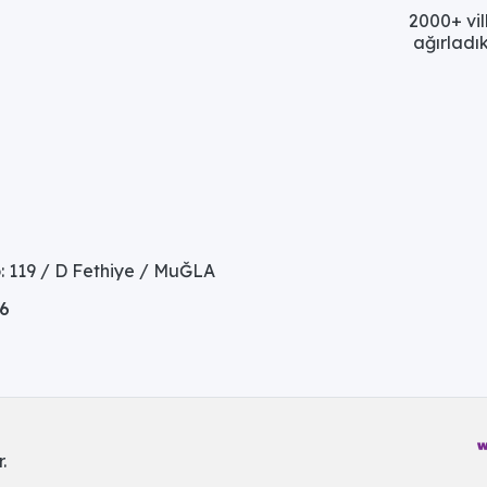
2000+ vil
ağırladık
: 119 / D Fethiye / MuĞLA
06
.