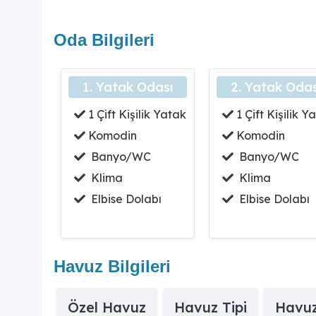
9. Villa Alaz kimler için uygundur?
Oda Bilgileri
Villa Alaz, doğa manzarasına hakim, genişliği ve şıkl
10. Villanın konumu nasıl avantajlar sunar?
Villa, plaja yakın konumu ve tertemiz doğasıyla, k
1. Yatak Odası
2. Yatak Odas
1 Çift Kişilik Yatak
1 Çift Kişilik Y
Komodin
Komodin
Banyo/WC
Banyo/WC
Klima
Klima
Elbise Dolabı
Elbise Dolabı
Havuz Bilgileri
Özel Havuz
Havuz Tipi
Havuz