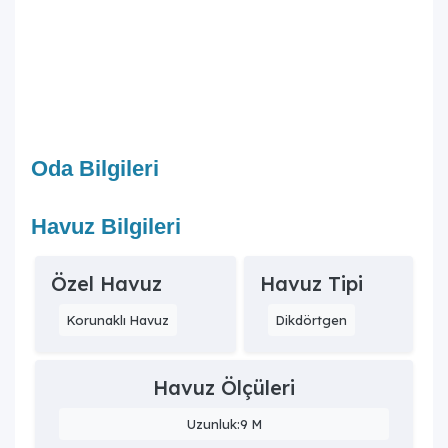
10. Villa Anekto 3 kimler için uygundur?
Villa Anekto 3, korunaklı havuz alanı ve geniş bahçesiyle
balayı çiftleri ve çekirdek aileler için en çok tercih edilen
villalar arasında yer almaktadır.
Oda Bilgileri
Havuz Bilgileri
Özel Havuz
Havuz Tipi
Korunaklı Havuz
Dikdörtgen
Havuz Ölçüleri
Uzunluk:9 M