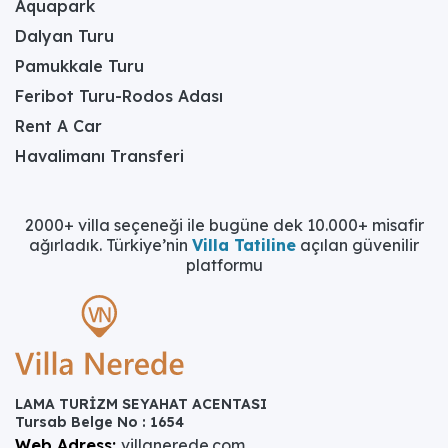
Aquapark
Dalyan Turu
Pamukkale Turu
Feribot Turu-Rodos Adası
Rent A Car
Havalimanı Transferi
2000+ villa seçeneği ile bugüne dek 10.000+ misafir
ağırladık. Türkiye’nin
Villa Tatiline
açılan güvenilir
platformu
LAMA TURİZM SEYAHAT ACENTASI
Tursab Belge No : 1654
Web Adress:
villanerede.com