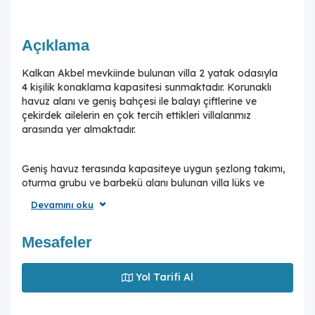
Açıklama
Kalkan Akbel mevkiinde bulunan villa 2 yatak odasıyla
4 kişilik konaklama kapasitesi sunmaktadır. Korunaklı
havuz alanı ve geniş bahçesi ile balayı çiftlerine ve
çekirdek ailelerin en çok tercih ettikleri villalarımız
arasında yer almaktadır.
Geniş havuz terasında kapasiteye uygun şezlong takımı,
oturma grubu ve barbekü alanı bulunan villa lüks ve
donanımı bir arada sunmaktadır. Yine havuz terasına
Devamını oku
açılan konforlu oturma odası ve tam donanımlı açık
mutfağı; bir yatak odasında çift kişilik yatak, ebeveyn
banyosu ve jakuzi; ikinci yatak yatak odasında ise ikitek
Mesafeler
kişilik yatak bulunmaktadır.
Yol Tarifi Al
Tüm detaylarıyla sizleri memnun bırakacak villa, değerli
misafirlerini ağırlamayı beklemektedir.