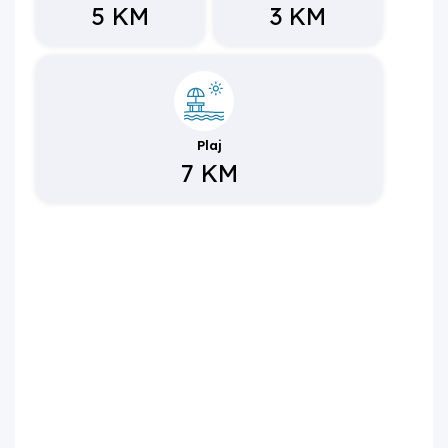
jakuzi; ikinci yatak odasında ise 2 tek kişilik yatak
5 KM
3 KM
bulunmaktadır.
5. Havuz ölçüleri nedir?
Özel ve korunaklı havuz dikdörtgen tiptedir; uzunluğu 9 m,
genişliği 4 m, derinliği 1,50 m'dir.
6. Villa plaja ve havalimanına ne kadar
Plaj
uzaklıktadır?
7 KM
Plaj 7 km, Dalaman Havalimanı 125 km mesafededir.
Ulaşım, otogar ve şehir merkezi 5 km, restoran 2 km,
markete uzaklık ise 3 km'dir.
7. Havuz ısıtması ücretli midir?
Evet, havuz ısıtma bedeli günlük 1.000 TL'dir.
8. Villada dış mekân olanakları nasıldır?
Geniş havuz terasında kapasiteye uygun şezlong takımı,
oturma grubu ve barbekü alanı bulunmaktadır.
9. Villada jakuzi var mı?
Evet, bir yatak odasında özel bir jakuzi bulunmaktadır.