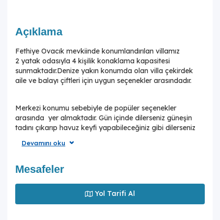
Açıklama
Fethiye Ovacık mevkiinde konumlandırılan villamız
2 yatak odasıyla 4 kişilik konaklama kapasitesi
sunmaktadır.Denize yakın konumda olan villa çekirdek
aile ve balayı çiftleri için uygun seçenekler arasındadır.
Merkezi konumu sebebiyle de popüler seçenekler
arasında yer almaktadır. Gün içinde dilerseniz güneşin
tadını çıkarıp havuz keyfi yapabileceğiniz gibi dilerseniz
de rahatlıkla eşsiz plaj ve koyları ziyaret edebilirsiniz.
Devamını oku
Havuz ve bahçe alanına açılan salonu ve tam donanımlı
açık mutfağı bulunmaktadır. Birinci yatak odasında çift
kişilik yatak ve banyo; ikinci yatak odasında iki adet
Mesafeler
tek kişilik yatak ve banyo bulunmaktadır. Ayrıca eğlence
merkezleri ve restaurantlara da yakın olan villamız tatil
Yol Tarifi Al
beklentilerinize cevap verebilecek seçeneklerimizdendir.
Ailelerin oldukça konforlu bir tatil geçirebileceği
donanımlara sahiptir.