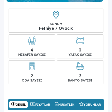
KONUM
Fethiye / Ovacık
4
3
MISAFIR SAYISI
YATAK SAYISI
2
2
ODA SAYISI
BANYO SAYISI
GENEL
FIYATLAR
MÜSATLIK
YORUMLAR