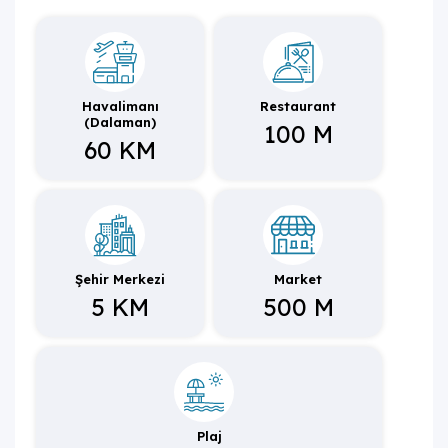
İç mekanı da oldukça modern, şık ve konforlu
mobilyalarla donatılan villamız ferah bir atmosfere
sahiptir. Villamız Fethiye tatilinize ev sahipliği yapmak için
sizleri beklemektedir.
Havalimanı
Restaurant
(Dalaman)
100 M
60 KM
NOT: Villamıza erkek arkadaş grubu kabul
edilmemektedir.
Not : Villaya evcil hayvan kabul edilmemektedir.
Şehir Merkezi
Market
5 KM
500 M
Plaj