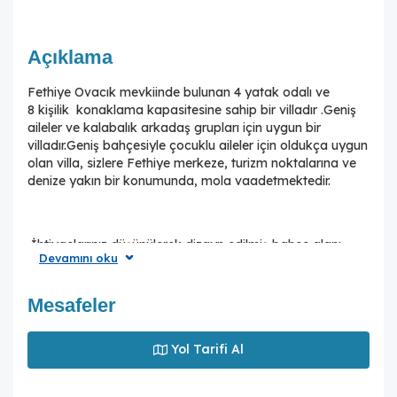
Açıklama
Fethiye Ovacık mevkiinde bulunan 4 yatak odalı ve
8 kişilik konaklama kapasitesine sahip bir villadır .Geniş
aileler ve kalabalık arkadaş grupları için uygun bir
villadır.Geniş bahçesiyle çocuklu aileler için oldukça uygun
olan villa, sizlere Fethiye merkeze, turizm noktalarına ve
denize yakın bir konumunda, mola vaadetmektedir.
İhtiyaçlarınız düşünülerek dizayn edilmiş bahçe alanı
Devamını oku
geniş havuz terasına sahiptir ve havuz bahçe alanında
kapasiteye uygun şezlong takımı, oturma grubu ve
barbekü bulunmaktadır. Konforunuz gözetilerek
Mesafeler
tasarlanmış olan havuz alanında minik misafiler için
çocuk havuzu da bulunmaktadır.Birinci yatak odasında
Yol Tarifi Al
çift kişilik yatak, jakuzi ve ebeveyn banyosu;iki yatak
odasında da çift kişilik iki yatak ve ebeveyn banyosu
;dördüncü yatak odasında ise tek kişilik iki adet yatak