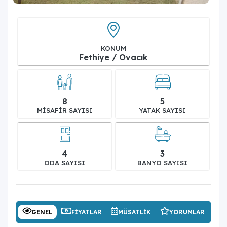
KONUM
Fethiye / Ovacık
8
5
MISAFIR SAYISI
YATAK SAYISI
4
3
ODA SAYISI
BANYO SAYISI
GENEL
FIYATLAR
MÜSATLIK
YORUMLAR