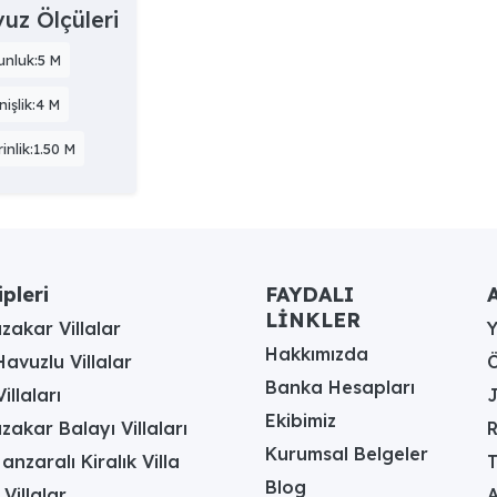
uz Ölçüleri
unluk:5 M
işlik:4 M
inlik:1.50 M
ipleri
FAYDALI
A
LİNKLER
akar Villalar
Hakkımızda
avuzlu Villalar
Ö
Banka Hesapları
illaları
J
Ekibimiz
akar Balayı Villaları
R
Kurumsal Belgeler
anzaralı Kiralık Villa
T
Blog
 Villalar
A