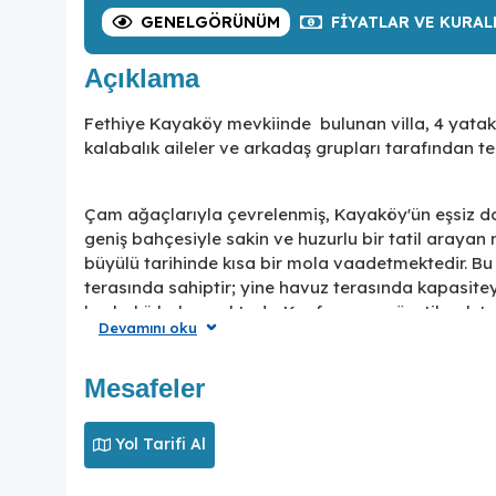
GENEL
GÖRÜNÜM
FIYATLAR
VE KURAL
Açıklama
Fethiye Kayaköy mevkiinde bulunan villa, 4 yatak 
kalabalık aileler ve arkadaş grupları tarafından ter
Çam ağaçlarıyla çevrelenmiş, Kayaköy'ün eşsiz do
geniş bahçesiyle sakin ve huzurlu bir tatil arayan 
büyülü tarihinde kısa bir mola vaadetmektedir. B
terasında sahiptir; yine havuz terasında kapasite
barbekü bulunmaktadır. Konforunuz gözetilerek ta
Devamını oku
odası, tam donanımlı açık mutfak; üç yatak odası
da iki tek kişilik yatak ve ebeveyn banyosu bulunma
Mesafeler
Rustik bir anlayışla dekore edilmiş olan villada keyif
Yol Tarifi Al
huzurlu bir atmosferde güneşin ve havuzun tadını do
merkeze; eşsiz plajlara ulaşabilirsiniz. Villa, değer