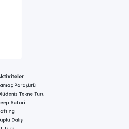
ktiviteler
Yamaç Paraşütü
lüdeniz Tekne Turu
eep Safari
afting
üplü Dalış
t Turu