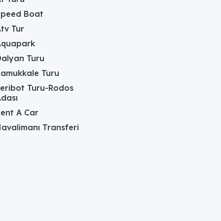
Speed Boat
tv Tur
Aquapark
alyan Turu
Pamukkale Turu
eribot Turu-Rodos
dası
ent A Car
avalimanı Transferi