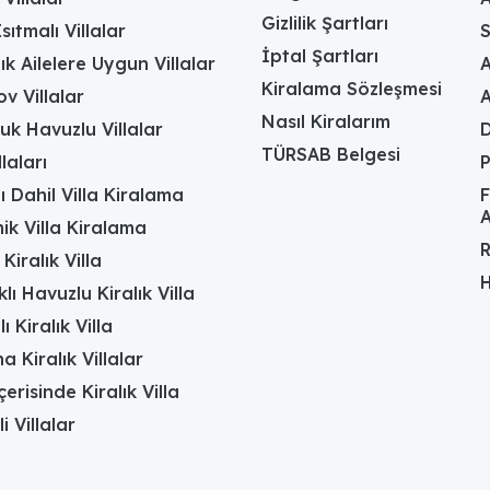
Gizlilik Şartları
sıtmalı Villalar
İptal Şartları
ık Ailelere Uygun Villalar
A
Kiralama Sözleşmesi
v Villalar
Nasıl Kiralarım
uk Havuzlu Villalar
D
TÜRSAB Belgesi
laları
ı Dahil Villa Kiralama
F
A
k Villa Kiralama
R
Kiralık Villa
H
lı Havuzlu Kiralık Villa
 Kiralık Villa
a Kiralık Villalar
erisinde Kiralık Villa
li Villalar