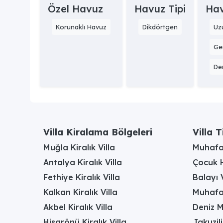
Özel Havuz
Havuz Tipi
Hav
Korunaklı Havuz
Dikdörtgen
Uz
Gen
Der
Villa Kiralama Bölgeleri
Villa T
Muğla Kiralık Villa
Muhafaz
Antalya Kiralık Villa
Çocuk H
Fethiye Kiralık Villa
Balayı V
Kalkan Kiralık Villa
Muhafaz
Akbel Kiralık Villa
Deniz M
Hisarönü Kiralık Villa
Jakuzili