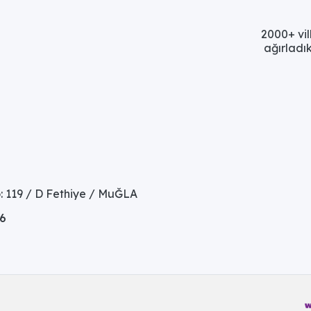
2000+ vil
ağırladık
: 119 / D Fethiye / MuĞLA
06