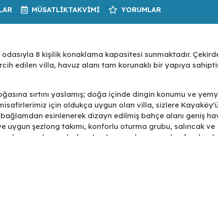
LAR
MÜSATLIK
TAKVIMI
YORUMLAR
odasıyla 8 kişilik konaklama kapasitesi sunmaktadır. Çekird
cih edilen villa, havuz alanı tam korunaklı bir yapıya sahipti
ğasına sırtını yaslamış; doğa içinde dingin konumu ve yemy
misafirlerimiz için oldukça uygun olan villa, sizlere Kayaköy'
u bağlamdan esinlenerek dizayn edilmiş bahçe alanı geniş ha
ye uygun şezlong takımı, konforlu oturma grubu, salıncak ve
sarlanmış olan muhafazakar havuz alanına açılan ferah, şı
nda çift kişilik yatak, ebeveyn banyosu; dördüncü yatak od
ktadır. Villa, ihtiyaçlarınıza tam karşılık verecek donanıma s
li bir tatil için her detay düşünülmüştür. Ailenizle birlikte dil
yasıya çıkarabilir, dilerseniz de oldukça rahat ve hızlı bir 
li misafirlerini ağırlamayı beklemektedir.