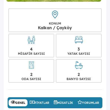
KONUM
Kalkan / Çayköy
4
3
MISAFIR SAYISI
YATAK SAYISI
2
2
ODA SAYISI
BANYO SAYISI
GENEL
FIYATLAR
MÜSATLIK
YORUMLAR