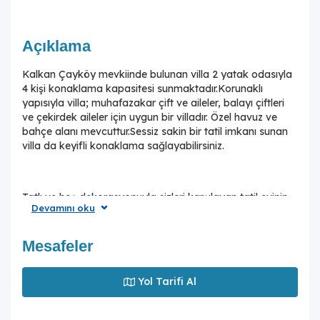
Açıklama
Kalkan Çayköy mevkiinde bulunan villa 2 yatak odasıyla
4 kişi konaklama kapasitesi sunmaktadır.Korunaklı
yapısıyla villa; muhafazakar çift ve aileler, balayı çiftleri
ve çekirdek aileler için uygun bir villadır. Özel havuz ve
bahçe alanı mevcuttur.Sessiz sakin bir tatil imkanı sunan
villa da keyifli konaklama sağlayabilirsiniz.
Tatlı ve hoş dekorasyonuyla sizleri karşılayan tatil evinin,
Devamını oku
havuz terasında kapasiteye uygun oturma alanı, şezlong
takımı, barbekü; havuz terasına açılan konforlu oturma
odası, ihtiyaçlarınızı karşılayacak donanımlı mutfağı
Mesafeler
bulunmaktadır. Birinci yatak odasında çift kişilik yatak,
ebeveyn banyosu ve jakuzi mevcuttur.İkinciyatak
Yol Tarifi Al
odasında tek kişilik iki adet yatak ve ebeveyn banyosu
mevcuttur.