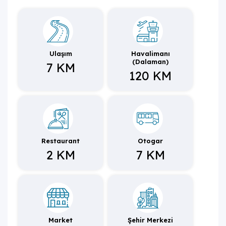
Doğa içinde ailenizle baş başa hoş bir tatil geçirmeniz için
tatil evi, siz değerli misafirlerine kapılarını aralamaktadır.
Ulaşım
Havalimanı
(Dalaman)
7 KM
120 KM
Restaurant
Otogar
2 KM
7 KM
Market
Şehir Merkezi