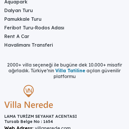
Aquapark
Dalyan Turu
Pamukkale Turu
Feribot Turu-Rodos Adası
Rent A Car
Havalimanı Transferi
2000+ villa seçeneği ile bugüne dek 10.000+ misafir
ağırladık. Türkiye’nin
Villa Tatiline
açılan güvenilir
platformu
LAMA TURİZM SEYAHAT ACENTASI
Tursab Belge No : 1654
Web Adress:
villanerede.com