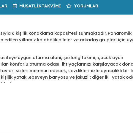
LAR
MÜSATLIK
TAKVIMI
YORUMLAR
sıyla 6 kişilik konaklama kapasitesi sunmaktadır. Panaromik
 edilen villamız kalabalık aileler ve arkadaş grupları için u
pasiteye uygun oturma alanı, şezlong takımı, çocuk oyun
çılan konforlu oturma odası, ihtiyaçlarınızı karşılayacak do
ları sizleri memnun edecek, sevdiklerinizle ayrıcalıklı bir ta
t kişilik yatak ,ebeveyn banyosu ve jakuzi ; diğer iki yatak o
ktadır.
huzurlu atmosferi ve sizleri memnun edecek donanımlılığıyla vi