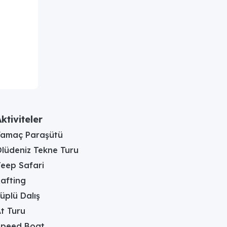
ktiviteler
Yamaç Paraşütü
lüdeniz Tekne Turu
eep Safari
afting
üplü Dalış
t Turu
Speed Boat