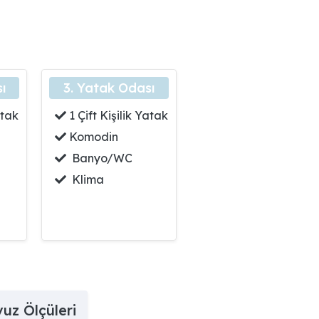
laman Havalimanı 140 km mesafededir. Ulaşım ve markete uzak
asiteye uygun oturma alanı, şezlong takımı, çocuk oyun alan
ı
3. Yatak Odası
atak
1 Çift Kişilik Yatak
 odası ile ihtiyaçları karşılayacak donanıma sahip bir mutfa
Komodin
Banyo/WC
Klima
aktadır.
inde huzurlu bir atmosfere sahip, özenle dekore edilmiş bir vill
uz Ölçüleri