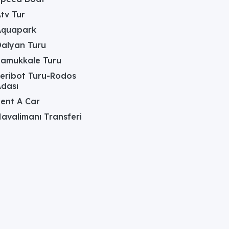
tv Tur
Aquapark
alyan Turu
Pamukkale Turu
eribot Turu-Rodos
dası
ent A Car
avalimanı Transferi