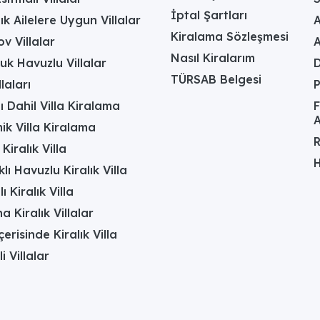
İptal Şartları
ık Ailelere Uygun Villalar
A
Kiralama Sözleşmesi
v Villalar
Nasıl Kiralarım
uk Havuzlu Villalar
D
TÜRSAB Belgesi
laları
ı Dahil Villa Kiralama
F
A
k Villa Kiralama
R
Kiralık Villa
H
lı Havuzlu Kiralık Villa
 Kiralık Villa
a Kiralık Villalar
erisinde Kiralık Villa
li Villalar