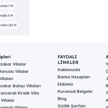
unluk:7 M
işlik:3 M
inlik:1.50 M
ipleri
FAYDALI
A
LİNKLER
akar Villalar
Hakkımızda
avuzlu Villalar
Ö
Banka Hesapları
illaları
J
Ekibimiz
akar Balayı Villaları
R
Kurumsal Belgeler
anzaralı Kiralık Villa
T
Blog
 Villalar
A
Gizlilik Şartları
sıtmalı Villalar