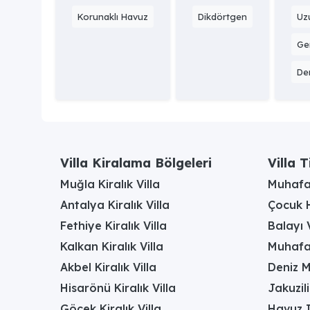
Korunaklı Havuz
Dikdörtgen
Uz
Gen
Der
Villa Kiralama Bölgeleri
Villa T
Muğla Kiralık Villa
Muhafaz
Antalya Kiralık Villa
Çocuk H
Fethiye Kiralık Villa
Balayı V
Kalkan Kiralık Villa
Muhafaz
Akbel Kiralık Villa
Deniz M
Hisarönü Kiralık Villa
Jakuzili
Göcek Kiralık Villa
Havuz I