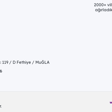
2000+ vil
ağırladık
: 119 / D Fethiye / MuĞLA
06
.