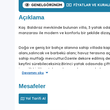
GENEL
GÖRÜNÜM
FIYATLAR
VE KURAL
Açıklama
Kaş Baldıraz mevkiinde bulunan villa, 3 yatak oda
manzarası ile modern ve konforlu bir şekilde dizayn
Doğa ve geniş bir bahçe alanına sahip villada ka
alanı,salıncak ve barbekü alanı; havuz terasına a
sahip mutfağı mevcuttur.Özenle dekore edilmiş detay
keyfini sürebileceksiniz.Birinci yatak odasında çif
ise çift kişilik yatak ve ebeveyn banyosu bulunma
Devamını oku
Genişliği ve şıklığı ile göz dolduran, doğa içinde 
Mesafeler
değerli misafirlerini ağırlamayı beklemektedir.
Yol Tarifi Al
Sıkça Sorulan Sorular