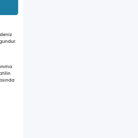
 deniz
ygundur.
nanıma
tilin
dasında
lla,