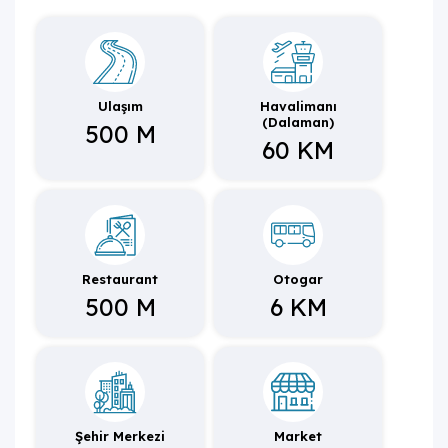
Doğa ile iç içe olan villada hem gözlerden uzak, huzurlu
ve sakin bir tatil deneyimi yaşayabilir hem de merkezi
konumlara yakınlığı ile yeni yerler keşfedebileceğiniz,
eğlenceli ve dinamik bir tatil olanağına sahip olabilirsiniz.
Ulaşım
Havalimanı
(Dalaman)
500 M
60 KM
Restaurant
Otogar
500 M
6 KM
Şehir Merkezi
Market