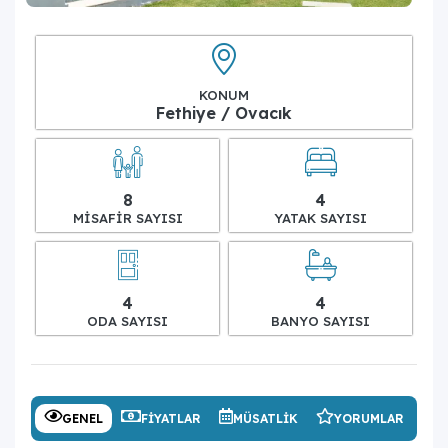
KONUM
Fethiye / Ovacık
8
4
MISAFIR SAYISI
YATAK SAYISI
4
4
ODA SAYISI
BANYO SAYISI
GENEL
FIYATLAR
MÜSATLIK
YORUMLAR