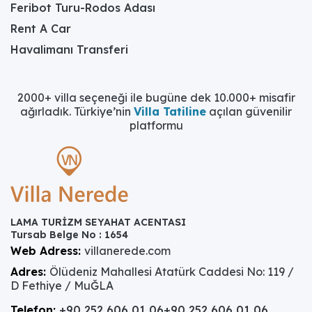
Feribot Turu-Rodos Adası
Rent A Car
Havalimanı Transferi
2000+ villa seçeneği ile bugüne dek 10.000+ misafir
ağırladık. Türkiye’nin
Villa Tatiline
açılan güvenilir
platformu
LAMA TURİZM SEYAHAT ACENTASI
Tursab Belge No : 1654
Web Adress:
villanerede.com
Adres:
Ölüdeniz Mahallesi Atatürk Caddesi No: 119 /
D Fethiye / MuĞLA
Telefon:
+90 252 606 01 06
+90 252 606 01 06