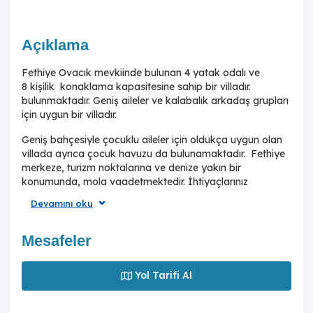
Açıklama
Fethiye Ovacık mevkiinde bulunan 4 yatak odalı ve
8 kişilik konaklama kapasitesine sahip bir villadır.
bulunmaktadır. Geniş aileler ve kalabalık arkadaş grupları
için uygun bir villadır.
Geniş bahçesiyle çocuklu aileler için oldukça uygun olan
villada ayrıca çocuk havuzu da bulunamaktadır. Fethiye
merkeze, turizm noktalarına ve denize yakın bir
konumunda, mola vaadetmektedir. İhtiyaçlarınız
düşünülerek dizayn edilmiş bahçe alanı geniş havuz
Devamını oku
terasına sahiptir ve havuz bahçe alanında kapasiteye
uygun şezlong takımı, oturma grubu ve barbekü
bulunmaktadır. Konforunuz gözetilerek tasarlanmış olan
Mesafeler
havuz alanına açılan ferah oturma odası, tam donanımlı
açık mutfak ve 4 adet yatak odası bulunmaktadır. Tüm
Yol Tarifi Al
yatak odalarında çift kişilik yatak , klima ve özel
banyo/wc bulunmaktadır.