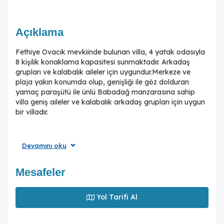
Açıklama
Fethiye Ovacık mevkiinde bulunan villa, 4 yatak odasıyla
8 kişilik konaklama kapasitesi sunmaktadır. Arkadaş
grupları ve kalabalık aileler için uygundur.Merkeze ve
plaja yakın konumda olup, genişliği ile göz dolduran
yamaç paraşütü ile ünlü Babadağ manzarasına sahip
villa geniş aileler ve kalabalık arkadaş grupları için uygun
bir villadır.
Devamını oku
Geniş bahçesiyle çocuklu aileler için oldukça uygun olan
villa, sizlere Fethiye merkeze, turizm noktalarına ve denize
yakın bir konumunda, mola vaadetmektedir. İhtiyaçlarınız
Mesafeler
düşünülerek dizayn edilmiş bahçe alanı geniş havuz
terasına sahiptir ve havuz bahçe alanında kapasiteye
Yol Tarifi Al
uygun şezlong takımı, oturma grubu ve barbekü
bulunmaktadır. Konforunuz gözetilerek tasarlanmış olan
havuz alanına açılan ferah oturma odası, tam donanımlı