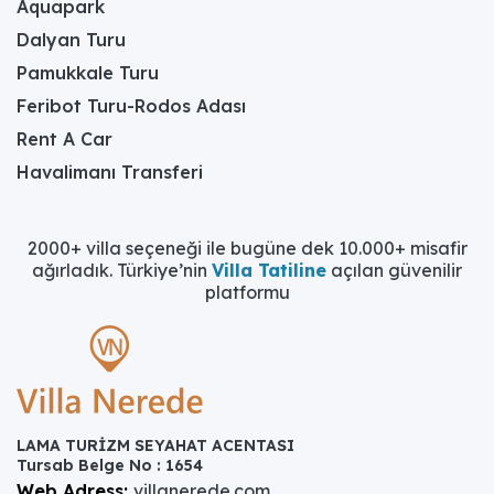
Aquapark
Dalyan Turu
Pamukkale Turu
Feribot Turu-Rodos Adası
Rent A Car
Havalimanı Transferi
2000+ villa seçeneği ile bugüne dek 10.000+ misafir
ağırladık. Türkiye’nin
Villa Tatiline
açılan güvenilir
platformu
LAMA TURİZM SEYAHAT ACENTASI
Tursab Belge No : 1654
Web Adress:
villanerede.com