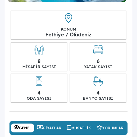
KONUM
Fethiye / Ölüdeniz
8
6
MISAFIR SAYISI
YATAK SAYISI
4
4
ODA SAYISI
BANYO SAYISI
GENEL
FIYATLAR
MÜSATLIK
YORUMLAR