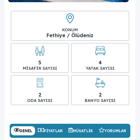
KONUM
Fethiye / Ölüdeniz
5
4
MISAFIR SAYISI
YATAK SAYISI
2
2
ODA SAYISI
BANYO SAYISI
GENEL
FIYATLAR
MÜSATLIK
YORUMLAR