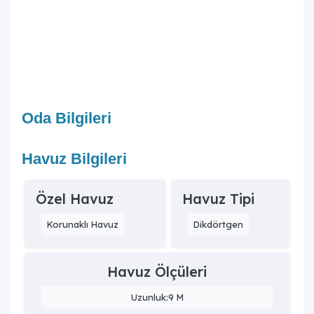
Villa, Ölüdeniz, Kelebekler Vadisi ve Kabak Koyu gibi pek
çok turizm merkezine rahat ulaşım imkanı sunan bir
konumdadır.
10. Villa Deryam kimler için uygundur?
Villa Deryam, merkeze ve plaja yakın konumu, genişliği
ve donanımıyla kalabalık aile ve arkadaş grupları için
ideal bir villadır.
Oda Bilgileri
Havuz Bilgileri
Özel Havuz
Havuz Tipi
Korunaklı Havuz
Dikdörtgen
Havuz Ölçüleri
Uzunluk:9 M