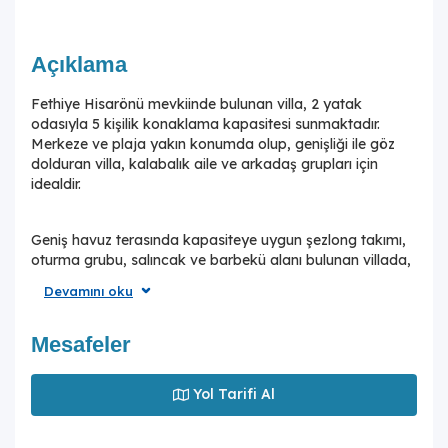
Açıklama
Fethiye Hisarönü mevkiinde bulunan villa, 2 yatak
odasıyla 5 kişilik konaklama kapasitesi sunmaktadır.
Merkeze ve plaja yakın konumda olup, genişliği ile göz
dolduran villa, kalabalık aile ve arkadaş grupları için
idealdir.
Geniş havuz terasında kapasiteye uygun şezlong takımı,
oturma grubu, salıncak ve barbekü alanı bulunan villada,
rahat bir tatil için her detay düşünülmüştür. Yine havuz
Devamını oku
terasına açılan konforlu oturma odası ve tam donanımlı
açık mutfağı; bir yatak odasında çift kişilik yatak,
ebeveyn banyosu, ikinci yatak odasında ise üç tek kişilik
Mesafeler
yatak bulunmaktadır.
Yol Tarifi Al
Konum itibariyle villa,mavi ile yeşilin tadını çıkaracağınız
rotalara, Ölüdeniz, Kelebekler Vadisi, Kabak Koyu ve pek