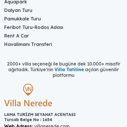
Aquapark
Dalyan Turu
Pamukkale Turu
Feribot Turu-Rodos Adası
Rent A Car
Havalimanı Transferi
2000+ villa seçeneği ile bugüne dek 10.000+ misafir
ağırladık. Türkiye’nin
Villa Tatiline
açılan güvenilir
platformu
LAMA TURİZM SEYAHAT ACENTASI
Tursab Belge No : 1654
Web Adress:
villanerede.com