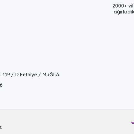
2000+ vil
ağırladık
: 119 / D Fethiye / MuĞLA
06
.