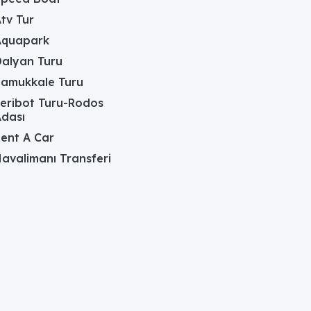
tv Tur
Aquapark
alyan Turu
Pamukkale Turu
eribot Turu-Rodos
dası
ent A Car
avalimanı Transferi