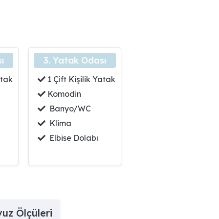
ı
3. Yatak Odası
atak
1 Çift Kişilik Yatak
Komodin
Banyo/WC
Klima
Elbise Dolabı
uz Ölçüleri