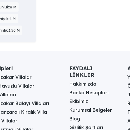
unluk:8 M
işlik:4 M
inlik:1.50 M
ipleri
FAYDALI
A
LİNKLER
akar Villalar
Hakkımızda
avuzlu Villalar
Ö
Banka Hesapları
illaları
J
Ekibimiz
akar Balayı Villaları
R
Kurumsal Belgeler
anzaralı Kiralık Villa
T
Blog
 Villalar
A
Gizlilik Şartları
sıtmalı Villalar