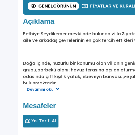
GENEL
GÖRÜNÜM
FIYATLAR
VE KURAL
Açıklama
Fethiye Seydikemer mevkiinde bulunan villa 3 yata
aile ve arkadaş çevrelerinin en çok tercih ettikleri
Doğa içinde, huzurlu bir konumu olan villanın ge
grubu,barbekü alanı; havuz terasına açılan oturma
odasında çift kişilik yatak, ebeveyn banyosu,ve ja
bulunmaktadır.
Devamını oku
Mesafeler
Dünyaca ünlü Saklıkent Kanyonu'na, Gizlikent Şel
konumda olup, doğa içinde sakin konumuyla sizlere 
misafirlerine ev sahipliği yapmaya hazırdır.Seydi
Yol Tarifi Al
Tek bir bölgeye bağlı kalmak istemeyen, pek çok 
misafirlerimizin tercihleri başında gelen bir bölge