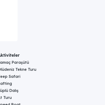
ktiviteler
Yamaç Paraşütü
lüdeniz Tekne Turu
eep Safari
afting
üplü Dalış
t Turu
Speed Boat