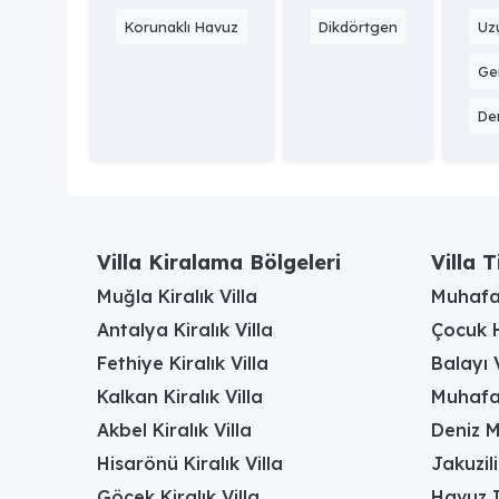
Korunaklı Havuz
Dikdörtgen
Uz
Gen
Der
Villa Kiralama Bölgeleri
Villa T
Muğla Kiralık Villa
Muhafaz
Antalya Kiralık Villa
Çocuk H
Fethiye Kiralık Villa
Balayı V
Kalkan Kiralık Villa
Muhafaz
Akbel Kiralık Villa
Deniz M
Hisarönü Kiralık Villa
Jakuzili
Göcek Kiralık Villa
Havuz I