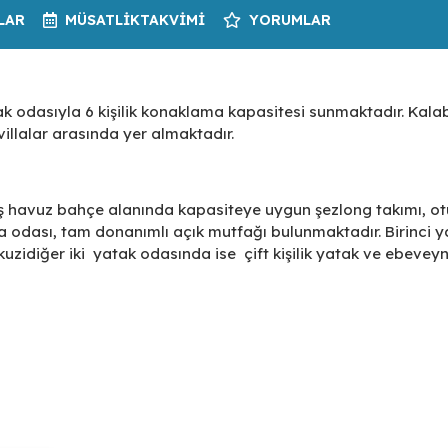
LAR
MÜSATLIK
TAKVIMI
YORUMLAR
k odasıyla 6 kişilik konaklama kapasitesi sunmaktadır. Kalab
 villalar arasında yer almaktadır.
niş havuz bahçe alanında kapasiteye uygun şezlong takımı, o
 odası, tam donanımlı açık mutfağı bulunmaktadır. Birinci y
kuzidiğer iki yatak odasında ise çift kişilik yatak ve ebeve
alesi'ne ve pekçok turizm merkezine ulaşım bakımından yakın
huzurlu bir tatil deneyimleme fırsatı sunan villa, değerli
kemer, Fethiye merkeze 40 KM, Kalkan merkeze 42 KM uzaklıkt
plajı ve doğa harikalarını görüp deneyimlemek isteyen
dir. Doğayla iç içe, kargaşa ve kalabalıktan uzak; turizm merk