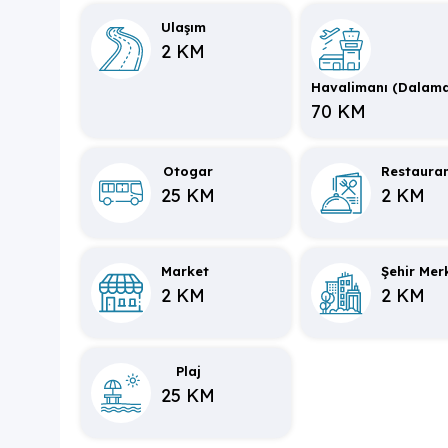
rahat bir sürüş ile ulaşabileceğiniz bölgedir.
Ulaşım
2 KM
Havalimanı (Dalam
70 KM
Otogar
Restaura
25 KM
2 KM
Market
Şehir Mer
2 KM
2 KM
Plaj
25 KM