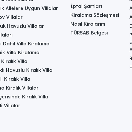
İptal Şartları
ık Ailelere Uygun Villalar
A
Kiralama Sözleşmesi
v Villalar
Nasıl Kiralarım
uk Havuzlu Villalar
D
TÜRSAB Belgesi
laları
ı Dahil Villa Kiralama
F
A
k Villa Kiralama
R
Kiralık Villa
H
lı Havuzlu Kiralık Villa
 Kiralık Villa
a Kiralık Villalar
erisinde Kiralık Villa
li Villalar