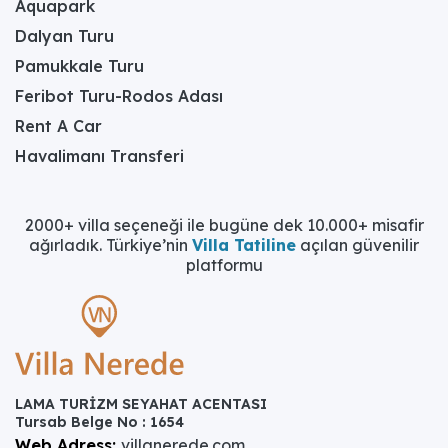
Aquapark
Dalyan Turu
Pamukkale Turu
Feribot Turu-Rodos Adası
Rent A Car
Havalimanı Transferi
2000+ villa seçeneği ile bugüne dek 10.000+ misafir
ağırladık. Türkiye’nin
Villa Tatiline
açılan güvenilir
platformu
LAMA TURİZM SEYAHAT ACENTASI
Tursab Belge No : 1654
Web Adress:
villanerede.com