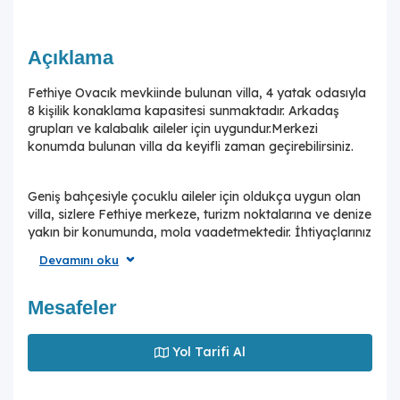
Açıklama
Fethiye Ovacık mevkiinde bulunan villa, 4 yatak odasıyla
8 kişilik konaklama kapasitesi sunmaktadır. Arkadaş
grupları ve kalabalık aileler için uygundur.Merkezi
konumda bulunan villa da keyifli zaman geçirebilirsiniz.
Geniş bahçesiyle çocuklu aileler için oldukça uygun olan
villa, sizlere Fethiye merkeze, turizm noktalarına ve denize
yakın bir konumunda, mola vaadetmektedir. İhtiyaçlarınız
düşünülerek dizayn edilmiş bahçe alanı geniş havuz
Devamını oku
terasına sahiptir ve havuz bahçe alanında kapasiteye
uygun şezlong takımı, oturma grubu ve barbekü
bulunmaktadır. Konforunuz gözetilerek tasarlanmış olan
Mesafeler
havuz alanına açılan ferah oturma odası, tam donanımlı
açık mutfak; üç yatak odasında çift kişilik
Yol Tarifi Al
yatak;dördüncü yatak odasında tek kişilik iki adet yatak
bulunmaktadır. İki yatak odasında ebeveyn banyosu
mevcuttur.Villa, ihtiyaçlarınıza karşılık verecek donanıma