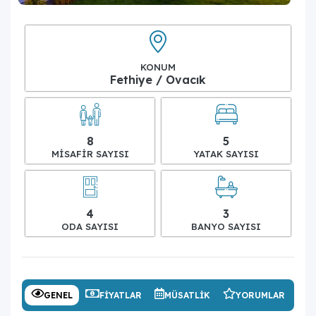
KONUM
Fethiye / Ovacık
8
5
MISAFIR SAYISI
YATAK SAYISI
4
3
ODA SAYISI
BANYO SAYISI
GENEL
FIYATLAR
MÜSATLIK
YORUMLAR