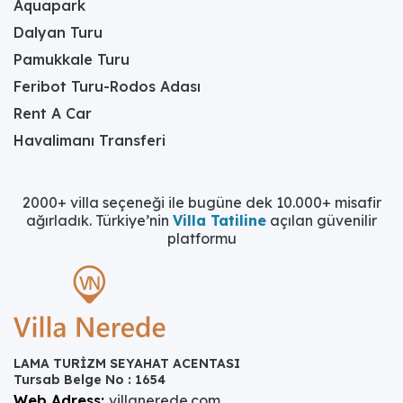
Aquapark
Dalyan Turu
Pamukkale Turu
Feribot Turu-Rodos Adası
Rent A Car
Havalimanı Transferi
2000+ villa seçeneği ile bugüne dek 10.000+ misafir
ağırladık. Türkiye’nin
Villa Tatiline
açılan güvenilir
platformu
LAMA TURİZM SEYAHAT ACENTASI
Tursab Belge No : 1654
Web Adress:
villanerede.com