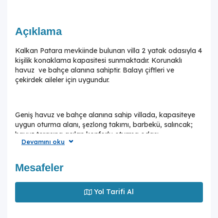
Açıklama
Kalkan Patara mevkiinde bulunan villa 2 yatak odasıyla 4
kişilik konaklama kapasitesi sunmaktadır. Korunaklı
havuz ve bahçe alanına sahiptir. Balayı çiftleri ve
çekirdek aileler için uygundur.
Geniş havuz ve bahçe alanına sahip villada, kapasiteye
uygun oturma alanı, şezlong takımı, barbekü, salıncak;
havuz terasına açılan konforlu oturma odası,
Devamını oku
ihtiyaçlarınızı karşılayacak donanıma sahip mutfağı,
sizleri rahatlatacak jakuzisi bulunmaktadır. Birinci yatak
odasında çift kişilik yatak, ebeveyn banyosu ve jakuzi;
Mesafeler
ikinci yatak odasındaysa iki tek kişilik yatak
bulunmaktadır.Çocuklarınızın rahatlıkla girebilmeleri için
Yol Tarifi Al
havuz kenarında keyifli zaman geçirebilir.