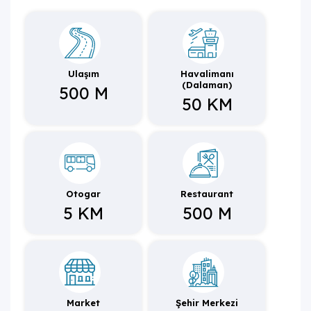
Konum itibarıyla , merkeze kısa ve rahat bir sürüş
mesafesindedir.
Ulaşım
Havalimanı
(Dalaman)
500 M
50 KM
Otogar
Restaurant
5 KM
500 M
Market
Şehir Merkezi