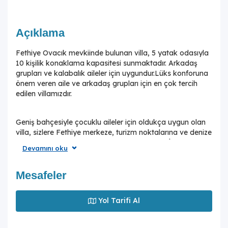
Açıklama
Fethiye Ovacık mevkiinde bulunan villa, 5 yatak odasıyla
10 kişilik konaklama kapasitesi sunmaktadır. Arkadaş
grupları ve kalabalık aileler için uygundur.Lüks konforuna
önem veren aile ve arkadaş grupları için en çok tercih
edilen villamızdır.
Geniş bahçesiyle çocuklu aileler için oldukça uygun olan
villa, sizlere Fethiye merkeze, turizm noktalarına ve denize
yakın bir konumunda, mola vaadetmektedir. İhtiyaçlarınız
Devamını oku
düşünülerek dizayn edilmiş bahçe alanı geniş havuz
terasına sahip ve kullanışlı jakuzi alanı bununmaktadır.
Havuz bahçe alanında kapasiteye uygun şezlong takımı,
Mesafeler
oturma grubu ve barbekü ve çocuk oyun alanı
bulunmaktadır. Konforunuz gözetilerek tasarlanmış olan
Yol Tarifi Al
havuz alanına açılan ferah oturma odası, tam donanımlı
açık mutfak; iki yatak odasında çift kişilik yatak; diğer üç
yatak odasında da tek kişilik iki adet yatak