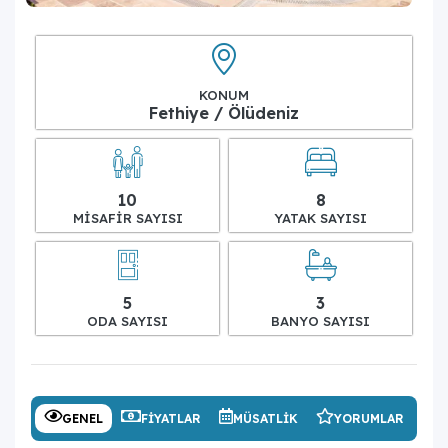
KONUM
Fethiye / Ölüdeniz
10
8
MISAFIR SAYISI
YATAK SAYISI
5
3
ODA SAYISI
BANYO SAYISI
GENEL
FIYATLAR
MÜSATLIK
YORUMLAR