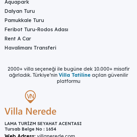
Aquapark
Dalyan Turu
Pamukkale Turu
Feribot Turu-Rodos Adası
Rent A Car
Havalimanı Transferi
2000+ villa seçeneği ile bugüne dek 10.000+ misafir
ağırladık. Türkiye’nin
Villa Tatiline
açılan güvenilir
platformu
LAMA TURİZM SEYAHAT ACENTASI
Tursab Belge No : 1654
Web Adress:
villanerede.com