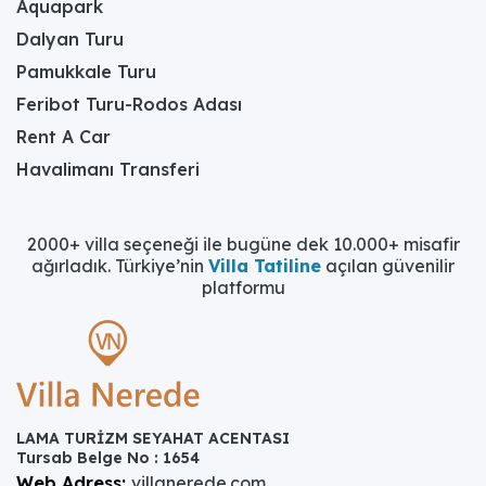
Aquapark
Dalyan Turu
Pamukkale Turu
Feribot Turu-Rodos Adası
Rent A Car
Havalimanı Transferi
2000+ villa seçeneği ile bugüne dek 10.000+ misafir
ağırladık. Türkiye’nin
Villa Tatiline
açılan güvenilir
platformu
LAMA TURİZM SEYAHAT ACENTASI
Tursab Belge No : 1654
Web Adress:
villanerede.com