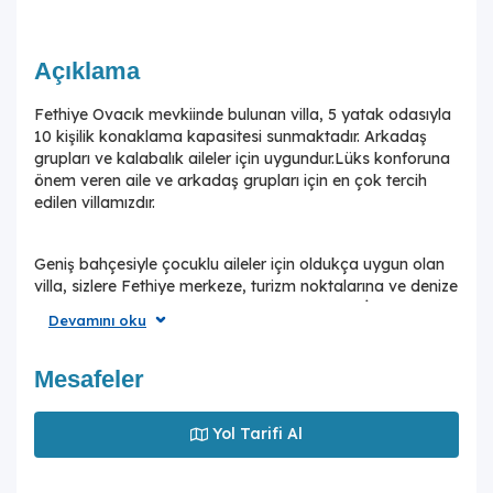
Açıklama
Fethiye Ovacık mevkiinde bulunan villa, 5 yatak odasıyla
10 kişilik konaklama kapasitesi sunmaktadır. Arkadaş
grupları ve kalabalık aileler için uygundur.Lüks konforuna
önem veren aile ve arkadaş grupları için en çok tercih
edilen villamızdır.
Geniş bahçesiyle çocuklu aileler için oldukça uygun olan
villa, sizlere Fethiye merkeze, turizm noktalarına ve denize
yakın bir konumunda, mola vaadetmektedir. İhtiyaçlarınız
Devamını oku
düşünülerek dizayn edilmiş bahçe alanı geniş havuz
terasına sahip ve kullanışlı jakuzi alanı bununmaktadır.
Havuz bahçe alanında kapasiteye uygun şezlong takımı,
Mesafeler
oturma grubu ve barbekü ve çocuk oyun alanı
bulunmaktadır. Konforunuz gözetilerek tasarlanmış olan
Yol Tarifi Al
havuz alanına açılan ferah oturma odası, tam donanımlı
açık mutfak; üç yatak odasında çift kişilik yatak; diğer iki
yatak odasında da tek kişilik iki adet yatak