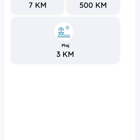
7 KM
500 KM
sayısı 4'tür.
4. Yatak odası düzeni nasıldır?
Birinci yatak odasında 1 çift kişilik yatak, komodin,
banyo/WC, klima, elbise dolabı ve makyaj masası; ikinci
yatak odasında 1 çift kişilik yatak, komodin, banyo/WC,
klima ve elbise dolabı; üçüncü yatak odasında 2 tek kişilik
Plaj
yatak, komodin, klima, elbise dolabı ve makyaj masası
3 KM
bulunmaktadır.
5. Açık havuz ölçüleri nedir?
Özel ve korunaklı açık havuz dikdörtgen tiptedir; uzunluğu
9 m, genişliği 4,50 m, derinliği 1,50 m'dir. Villa %80 kısmi
korunaklıdır.
6. Villa plaja ve havalimanına ne kadar
uzaklıktadır?
Plaj 3 km, Dalaman Havalimanı 25 km mesafededir.
Ulaşım ve restoran 500 m, otogar ve şehir merkezi 7 km
mesafededir.
7. Villada çocuk havuzu var mı?