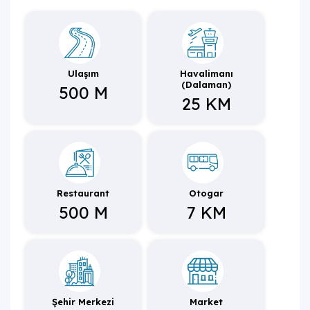
Genişliği ve şıklığı ile göz dolduran, doğa içinde huzurlu
atmosferi ve sizleri memnun edecek donanımlılığıyla villa,
değerli misafirlerini ağırlamayı beklemektedir.
Ulaşım
Havalimanı
NOT: Villamız %80 kısmi korunaklıdır.
(Dalaman)
500 M
25 KM
Sıkça Sorulan Sorular
1. Villa Knidos Duo nerede yer alır?
Villa Knidos Duo, Fethiye'nin Göcek İnlice mevkiinde yer
Restaurant
Otogar
alan özel bir kiralık villadır.
500 M
7 KM
2. Villa Knidos Duo kaç kişiliktir?
Villa Knidos Duo, 3 yatak odasıyla 6 kişilik konaklama
kapasitesi sunar; kalabalık aileler ve arkadaş grupları
tarafından tercih edilmektedir.
3. Bu villada kaç yatak odası ve banyo bulunur?
Şehir Merkezi
Market
Villada 3 yatak odası ve 3 banyo bulunur; toplam yatak