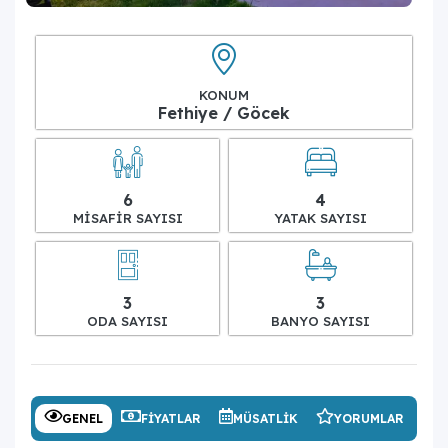
KONUM
Fethiye / Göcek
6
4
MISAFIR SAYISI
YATAK SAYISI
3
3
ODA SAYISI
BANYO SAYISI
GENEL
FIYATLAR
MÜSATLIK
YORUMLAR