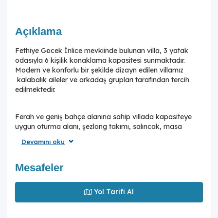
Açıklama
Fethiye Göcek İnlice mevkiinde bulunan villa, 3 yatak
odasıyla 6 kişilik konaklama kapasitesi sunmaktadır.
Modern ve konforlu bir şekilde dizayn edilen villamız
kalabalık aileler ve arkadaş grupları tarafından tercih
edilmektedir.
Ferah ve geniş bahçe alanına sahip villada kapasiteye
uygun oturma alanı, şezlong takımı, salıncak, masa
tenis,çocuk havuzui ve barbekü alanı; havuz terasına
Devamını oku
açılan konforlu oturma odası, ihtiyaçlarınızı karşılayacak
donanıma sahip mutfağı mevcuttur.Özenle dekore edilmiş
detayları sizleri memnun edecek, sevdiklerinizle ayrıcalıklı
Mesafeler
bir tatilin keyfini sürebileceksiniz.İki yatak odasında çift
kişilik yatak ve ebeveyn banyosu ;üçüncü yatak
Yol Tarifi Al
odasında ise iki tek kişilik yatak bulunmaktadır.