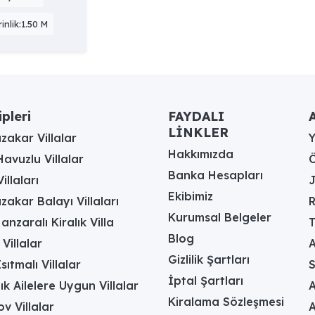
inlik:1.50 M
ipleri
FAYDALI
A
LİNKLER
akar Villalar
Hakkımızda
avuzlu Villalar
Ö
Banka Hesapları
illaları
J
Ekibimiz
akar Balayı Villaları
R
Kurumsal Belgeler
anzaralı Kiralık Villa
T
Blog
 Villalar
A
Gizlilik Şartları
sıtmalı Villalar
İptal Şartları
ık Ailelere Uygun Villalar
A
Kiralama Sözleşmesi
v Villalar