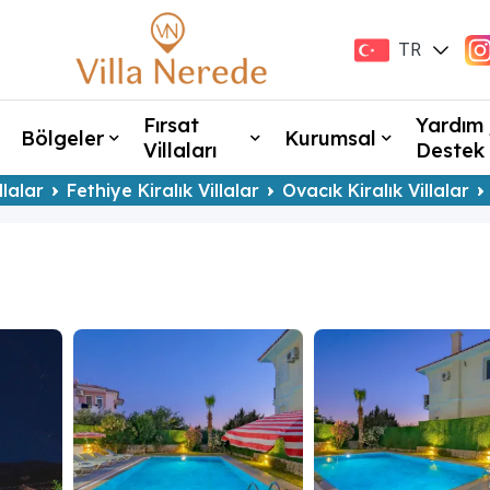
TR
EN
Fırsat
Yardım 
Bölgeler
Kurumsal
Villaları
Destek
llalar
Fethiye Kiralık Villalar
Ovacık Kiralık Villalar