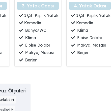
ı
3. Yatak Odası
4. Yatak Odası
atak
1 Çift Kişilik Yatak
1 Çift Kişilik Yatak
Komodin
Komodin
Banyo/WC
Klima
Klima
Elbise Dolabı
Elbise Dolabı
Makyaj Masası
ı
Makyaj Masası
Berjer
Berjer
uz Ölçüleri
unluk:8 M
işlik:4 M