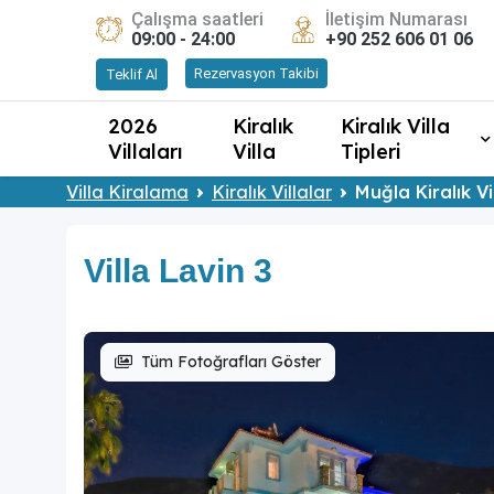
Çalışma saatleri
İletişim Numarası
09:00 - 24:00
+90 252 606 01 06
Rezervasyon Takibi
Teklif Al
2026
Kiralık
Kiralık Villa
Villaları
Villa
Tipleri
Villa Kiralama
Kiralık Villalar
Muğla Kiralık Vi
Villa Lavin 3
Tüm Fotoğrafları Göster