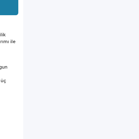
lik
rımı ile
ygun
 üç