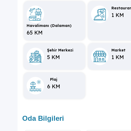
Restaura
1 KM
Havalimanı (Dalaman)
65 KM
Şehir Merkezi
Market
5 KM
1 KM
Plaj
6 KM
Oda Bilgileri