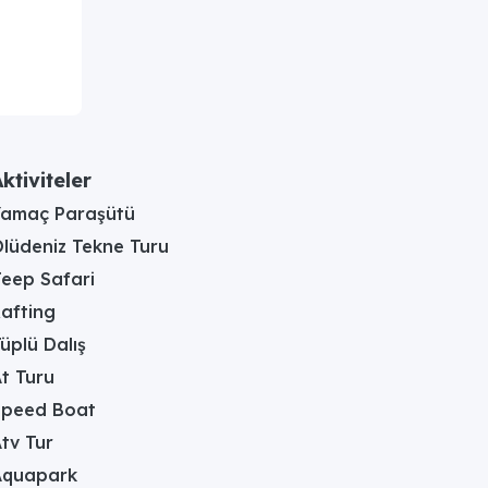
ktiviteler
Yamaç Paraşütü
lüdeniz Tekne Turu
eep Safari
afting
üplü Dalış
t Turu
Speed Boat
tv Tur
Aquapark