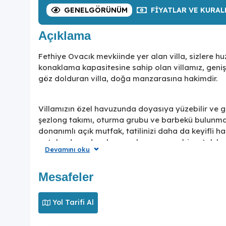
GENEL
GÖRÜNÜM
FIYATLAR
VE KURAL
Açıklama
Fethiye Ovacık mevkiinde yer alan villa, sizlere hu
konaklama kapasitesine sahip olan villamız, geniş ail
göz dolduran villa, doğa manzarasına hakimdir.
Villamızın özel havuzunda doyasıya yüzebilir ve g
şezlong takımı, oturma grubu ve barbekü bulunma
donanımlı açık mutfak, tatilinizi daha da keyifli ha
yatak odasında ebeveyn banyosu ve bir ortak ba
Devamını oku
Villamız, konforlu bir tatil için siz değerli misafirl
Mesafeler
Yol Tarifi Al