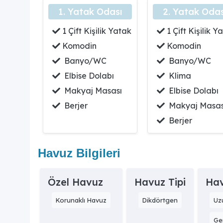
1. Yatak Odası
2. Yatak Odas
1 Çift Kişilik Yatak
1 Çift Kişilik Y
Komodin
Komodin
Banyo/WC
Banyo/WC
Elbise Dolabı
Klima
Makyaj Masası
Elbise Dolabı
Berjer
Makyaj Masas
Berjer
Havuz Bilgileri
Özel Havuz
Havuz Tipi
Hav
Korunaklı Havuz
Dikdörtgen
Uz
Gen