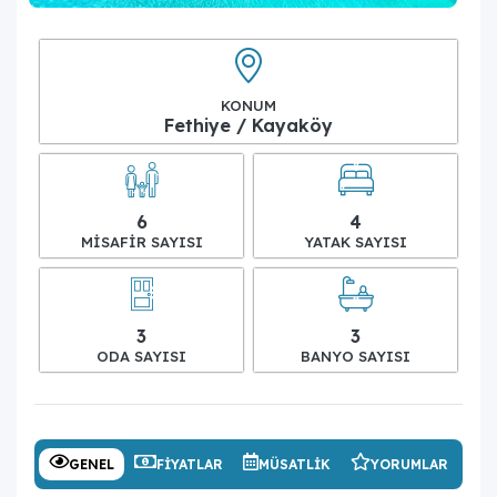
KONUM
Fethiye / Kayaköy
6
4
MISAFIR SAYISI
YATAK SAYISI
3
3
ODA SAYISI
BANYO SAYISI
GENEL
FIYATLAR
MÜSATLIK
YORUMLAR