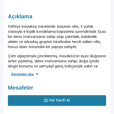
Açıklama
Fethiye Kayaköy mevkiinde bulunan villa, 3 yatak
odasıyla 6 kişilik konaklama kapasitesi sunmaktadır. Eşsiz
bir deniz manzarasına sahip olup çekirdek, kalabalık
aileler ve arkadaş grupları tarafından tercih edilen villa,
havuz alanı korunaklı bir yapıya sahiptir.
Çam ağaçlarıyla çevrelenmiş, Kayaköy'ün eşsiz doğasına
sırtını yaslamış, deniz manzarasına sahip; doğa içinde
dingin konumu ve yemyeşil geniş bahçesiyle sakin ve
huzurlu bir tatil arayan misafirlerimiz için oldukça uygun
Devamını oku
olan villa, sizlere Kayaköy'ün büyülü tarihinde kısa bir
mola vaadetmektedir. Bu bağlamdan esinlenerek dizayn
edilmiş bahçe alanı geniş havuz terasında sahiptir; yine
Mesafeler
havuz terasında kapasiteye uygun şezlong takımı,
konforlu oturma grubu, salıncak,hamak,masa
Yol Tarifi Al
tenisi,çocuk oyun alanı ve barbekü bulunmaktadır.
Konforunuz gözetilerek tasarlanmış olan muhafazakar
havuz alanına açılan ferah, şık oturma odası, tam