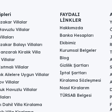
ipleri
FAYDALI
A
LİNKLER
akar Villalar
Hakkımızda
avuzlu Villalar
Ö
Banka Hesapları
illaları
J
Ekibimiz
akar Balayı Villaları
R
Kurumsal Belgeler
anzaralı Kiralık Villa
T
Blog
 Villalar
A
Gizlilik Şartları
sıtmalı Villalar
İptal Şartları
ık Ailelere Uygun Villalar
A
Kiralama Sözleşmesi
v Villalar
Nasıl Kiralarım
uk Havuzlu Villalar
D
TÜRSAB Belgesi
laları
ı Dahil Villa Kiralama
F
A
k Villa Kiralama