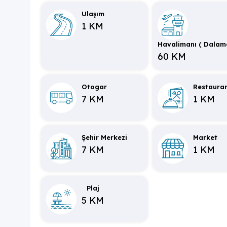
Ulaşım
NOT: Havuz ısıtması kullanımı ekstra olup 2
.0
1 KM
verilmesi gerekmektedir.
Havalimanı ( Dalam
NOT: Kapalı Havuz, Sauna ve Türk Hamamı Vill
60 KM
Otogar
Restaura
7 KM
1 KM
Şehir Merkezi
Market
7 KM
1 KM
Plaj
5 KM