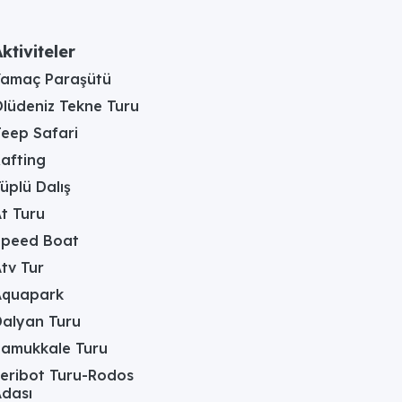
ktiviteler
Yamaç Paraşütü
lüdeniz Tekne Turu
eep Safari
afting
üplü Dalış
t Turu
Speed Boat
tv Tur
Aquapark
alyan Turu
Pamukkale Turu
eribot Turu-Rodos
dası