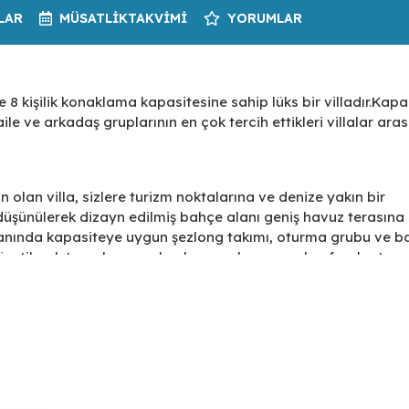
LAR
MÜSATLIK
TAKVIMI
YORUMLAR
8 kişilik konaklama kapasitesine sahip lüks bir villadır.Kapal
e ve arkadaş gruplarının en çok tercih ettikleri villalar ara
 olan villa, sizlere turizm noktalarına ve denize yakın bir
üşünülerek dizayn edilmiş bahçe alanı geniş havuz terasına
anında kapasiteye uygun şezlong takımı, oturma grubu ve b
zetilerek tasarlanmış olan havuz alanına açılan ferah otur
 çift kişilik yatak; diğer iki yatak odasında da tek kişilik ik
k verecek donanıma sahiptir.
iklerinize aradığınız, yüksek konforlu bir tatil imkanı sağlıyor!
le birlikte kiralama imkanı ile konaklama sunmaktadır.