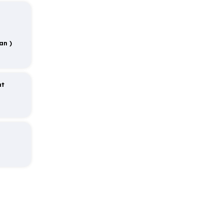
00 TL ücrete tabiidir. Havuz ısıtması için üç gün önceden
an )
anın bahçe katında yer almaktadır.
nt