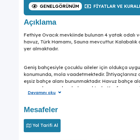
GENEL
GÖRÜNÜM
FIYATLAR
VE KURAL
Açıklama
Fethiye Ovacık mevkiinde bulunan 4 yatak odalı ve 
havuz, Türk Hamamı, Sauna mevcuttur. Kalabalık ail
yer almaktadır.
Geniş bahçesiyle çocuklu aileler için oldukça uygun
konumunda, mola vaadetmektedir. İhtiyaçlarınız d
eşsiz bahçe alanı bununmaktadır. Havuz bahçe al
ve çocuk oyun alanı bulunmaktadır. Konforunuz gö
Devamını oku
odası, tam donanımlı açık mutfak; iki yatak odasında
yatak bulunmaktadır. Villa, ihtiyaçlarınıza karşılı
Mesafeler
Eşsiz mimarisi ve tüm lüksleri ile villa; size ve sevd
Yol Tarifi Al
NOT: Villamızın yanında bulunan Villa Lopi 2 i