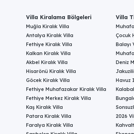
Villa Kiralama Bölgeleri
Villa T
Muğla Kiralık Villa
Muhafaz
Antalya Kiralık Villa
Çocuk H
Fethiye Kiralık Villa
Balayı V
Kalkan Kiralık Villa
Muhafaz
Akbel Kiralık Villa
Deniz M
Hisarönü Kiralık Villa
Jakuzili
Göcek Kiralık Villa
Havuz I
Fethiye Muhafazakar Kiralık Villa
Kalabal
Fethiye Merkez Kiralık Villa
Bungalo
Kaş Kiralık Villa
Sonsuzl
Patara Kiralık Villa
2026 Vil
Faralya Kiralık Villa
Kahvalt
Sarıbelen Kiralık Villa
Ekonomi