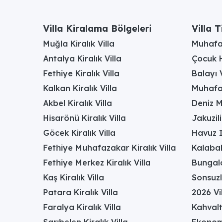
Villa Kiralama Bölgeleri
Villa T
Muğla Kiralık Villa
Muhafaz
Antalya Kiralık Villa
Çocuk H
Fethiye Kiralık Villa
Balayı V
Kalkan Kiralık Villa
Muhafaz
Akbel Kiralık Villa
Deniz M
Hisarönü Kiralık Villa
Jakuzili
Göcek Kiralık Villa
Havuz I
Fethiye Muhafazakar Kiralık Villa
Kalabal
Fethiye Merkez Kiralık Villa
Bungalo
Kaş Kiralık Villa
Sonsuzl
Patara Kiralık Villa
2026 Vil
Faralya Kiralık Villa
Kahvalt
Sarıbelen Kiralık Villa
Ekonomi