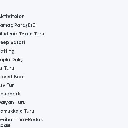
ktiviteler
Yamaç Paraşütü
lüdeniz Tekne Turu
eep Safari
afting
üplü Dalış
t Turu
Speed Boat
tv Tur
Aquapark
alyan Turu
Pamukkale Turu
eribot Turu-Rodos
dası