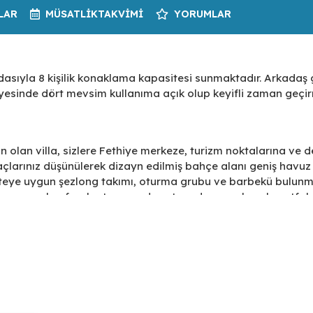
LAR
MÜSATLIK
TAKVIMI
YORUMLAR
dasıyla 8 kişilik konaklama kapasitesi sunmaktadır. Arkadaş 
sayesinde dört mevsim kullanıma açık olup keyifli zaman geçi
n olan villa, sizlere Fethiye merkeze, turizm noktalarına ve d
çlarınız düşünülerek dizayn edilmiş bahçe alanı geniş havuz
iteye uygun şezlong takımı, oturma grubu ve barbekü bulunm
nına açılan ferah oturma odası, tam donanımlı açık mutfak; 
 yatak odasında çift kişilik yatak;üçünücü ve dördüncü yatak 
ihtiyaçlarınıza karşılık verecek donanıma sahiptir.
da bulunan villa, tüm detaylar düşünülerek hazırlanmış, hiçb
larınızla vakit geçirebileceğiniz ve evinizde hissettirecek bi
dir.