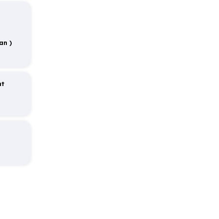
ücret talep edilmektedir.
an )
nt