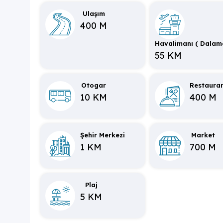
Ulaşım
NOT: Havuz ısıtması için günlük ekstra 1.5
00TL 
400 M
Havalimanı ( Dalam
55 KM
Otogar
Restaura
10 KM
400 M
Şehir Merkezi
Market
1 KM
700 M
Plaj
5 KM