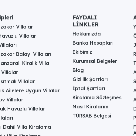
ipleri
FAYDALI
A
LİNKLER
akar Villalar
Hakkımızda
avuzlu Villalar
Ö
Banka Hesapları
illaları
J
Ekibimiz
akar Balayı Villaları
R
Kurumsal Belgeler
anzaralı Kiralık Villa
T
Blog
 Villalar
A
Gizlilik Şartları
sıtmalı Villalar
İptal Şartları
ık Ailelere Uygun Villalar
A
Kiralama Sözleşmesi
v Villalar
Nasıl Kiralarım
uk Havuzlu Villalar
D
TÜRSAB Belgesi
laları
ı Dahil Villa Kiralama
F
A
k Villa Kiralama