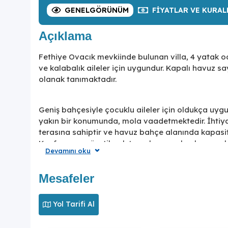
GENEL
GÖRÜNÜM
FIYATLAR
VE KURAL
Açıklama
Fethiye Ovacık mevkiinde bulunan villa, 4 yatak o
ve kalabalık aileler için uygundur. Kapalı havuz 
olanak tanımaktadır.
Geniş bahçesiyle çocuklu aileler için oldukça uygu
yakın bir konumunda, mola vaadetmektedir. İhtiya
terasına sahiptir ve havuz bahçe alanında kapas
Konforunuz gözetilerek tasarlanmış olan havuz ala
Devamını oku
yatak odasında çift kişilik yatak ve jakuzi;ikinci
ise tek kişilik iki adet yatak bulunmaktadır. Villa, 
Mesafeler
Plaja kısa bir sürüş mesafesinde ve merkezi konum
Yol Tarifi Al
eksikliğini hissetmeyeceğiniz, doğada güvenle yakın
için, siz değerli misafirlerini ağırlamayı beklemekte