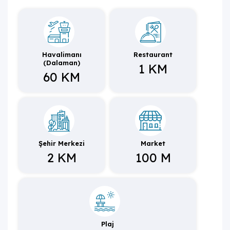
merkezi noktalara rahatlıkla ve kısa sürede
ulaşabileceğiniz, konforlu bir konuma sahip olup;
ayrıcalıklı bir tatilin keyfini sürebilecek, tatilinizin tadına
varacağınız bu villa, keyifli bir mola için siz değerli
misafirlerini ağırlamayı beklemektedir.
Havalimanı
Restaurant
(Dalaman)
1 KM
60 KM
Şehir Merkezi
Market
2 KM
100 M
Plaj