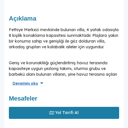
Açıklama
Fethiye Merkezi mevkiinde bulunan villa, 4 yatak odasıyla
8 kişilik konaklama kapasitesi sunmaktadır. Plajlara yakın
bir konuma sahip ve genişliği ile göz dolduran villa,
arkadaş grupları ve kalabalık aileler için uygundur.
Geniş ve korunaklılığı güçlendirilmiş havuz terasında
kapasiteye uygun şezlong takımı, oturma grubu ve
barbekü alanı bulunan villanın, yine havuz terasına açılan
konforlu oturma odası ve tam donanımlı açık mutfağı; bir
Devamını oku
yatak odasında çift kişilik yatak, ebeveyn banyosu ve
lüks bir fransız küveti; iki yatak odasında İki tek kişilik
yatak ve banyo, üçüncü yatak odasında çift kişilik yatak,
Mesafeler
fransız küveti ve banyo,dördüncü yatak odasında ise çift
kişilik yatak ve banyo bulunmaktadır.
Yol Tarifi Al
Plaja ve şehir merkezine yakın konumda olan villa, plaja,