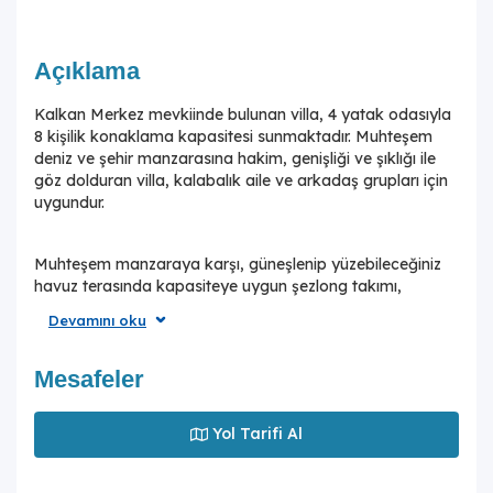
Açıklama
Kalkan Merkez mevkiinde bulunan villa, 4 yatak odasıyla
8 kişilik konaklama kapasitesi sunmaktadır. Muhteşem
deniz ve şehir manzarasına hakim, genişliği ve şıklığı ile
göz dolduran villa, kalabalık aile ve arkadaş grupları için
uygundur.
Muhteşem manzaraya karşı, güneşlenip yüzebileceğiniz
havuz terasında kapasiteye uygun şezlong takımı,
oturma grubu ve barbekü alanı bulunan villa lüks ve
Devamını oku
donanımı bir arada sunmaktadır. Yine havuz terasına
açılan konforlu oturma odası ve tam donanımlı açık
mutfağı; İki yatak odasında çift kişilik yatak, ebeveyn
Mesafeler
banyosu; üçüncü ve dördüncü yatak odasında tek kişilik
iki adet yatak bulunmaktadır.Jakuzisi ile eşsiz zaman
Yol Tarifi Al
geçireceği tatil villasında istediğiniz herşey düşünülmüştür.