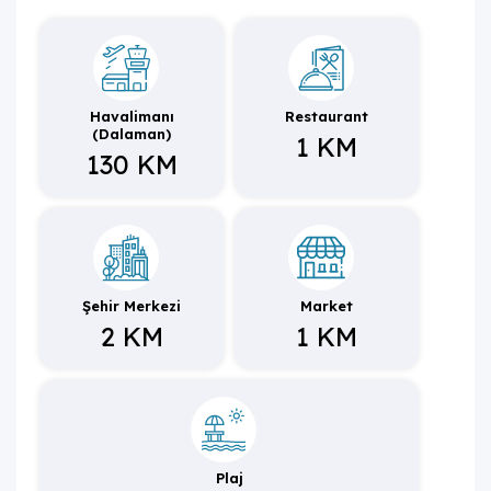
Donanımlılığı ve modern mimarisiyle göz dolduran villa,
denize ve merkeze kısa sürüş mesafesinde olan konum
avantajıyla, konforlu ve şık bir tatil için siz değerli
misafirlerini ağırlamayı beklemektedir.
Havalimanı
Restaurant
(Dalaman)
1 KM
130 KM
Şehir Merkezi
Market
2 KM
1 KM
Plaj