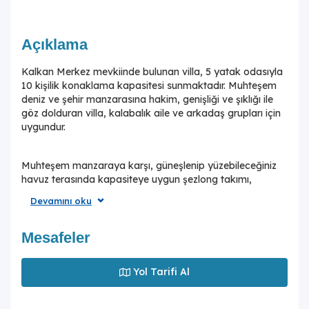
Açıklama
Kalkan Merkez mevkiinde bulunan villa, 5 yatak odasıyla
10 kişilik konaklama kapasitesi sunmaktadır. Muhteşem
deniz ve şehir manzarasına hakim, genişliği ve şıklığı ile
göz dolduran villa, kalabalık aile ve arkadaş grupları için
uygundur.
Muhteşem manzaraya karşı, güneşlenip yüzebileceğiniz
havuz terasında kapasiteye uygun şezlong takımı,
oturma grubu ve barbekü alanı bulunan villa lüks ve
Devamını oku
donanımı bir arada sunmaktadır. Yine havuz terasına
açılan konforlu oturma odası ve tam donanımlı açık
mutfağı; İki yatak odasında çift kişilik yatak, ebeveyn
Mesafeler
banyosu; üçüncü, dördüncü ve beşinci yatak odasında
tek kişilik iki adet yatak bulunmaktadır.Jakuzisi ile eşsiz
Yol Tarifi Al
zaman geçireceği tatil villasında istediğiniz herşey
düşünülmüştür.