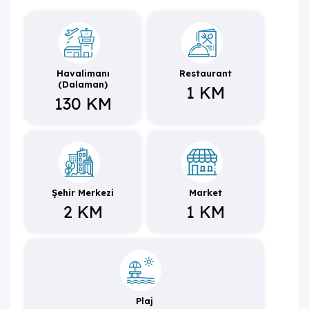
Donanımlılığı ve modern mimarisiyle göz dolduran villa,
denize ve merkeze kısa sürüş mesafesinde olan konum
avantajıyla, konforlu ve şık bir tatil için siz değerli
misafirlerini ağırlamayı beklemektedir.
Havalimanı
Restaurant
(Dalaman)
1 KM
130 KM
Şehir Merkezi
Market
2 KM
1 KM
Plaj