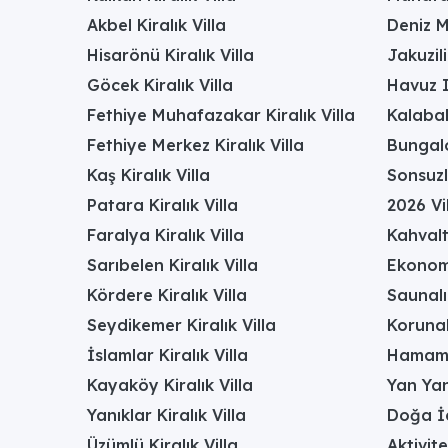
Akbel Kiralık Villa
Deniz M
Hisarönü Kiralık Villa
Jakuzili
Göcek Kiralık Villa
Havuz I
Fethiye Muhafazakar Kiralık Villa
Kalabal
Fethiye Merkez Kiralık Villa
Bungalo
Kaş Kiralık Villa
Sonsuzl
Patara Kiralık Villa
2026 Vil
Faralya Kiralık Villa
Kahvalt
Sarıbelen Kiralık Villa
Ekonomi
Kördere Kiralık Villa
Saunalı 
Seydikemer Kiralık Villa
Korunak
İslamlar Kiralık Villa
Hamamlı
Kayaköy Kiralık Villa
Yan Yan
Yanıklar Kiralık Villa
Doğa İç
Üzümlü Kiralık Villa
Aktivite