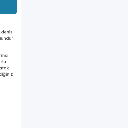
 deniz
gundur.
urma
rlu
yatak
diğiniz
m