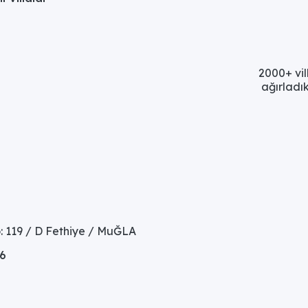
2000+ vil
ağırladık
: 119 / D Fethiye / MuĞLA
06