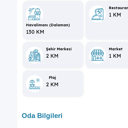
Restaura
1 KM
Havalimanı (Dalaman)
130 KM
Şehir Merkezi
Market
2 KM
1 KM
Plaj
2 KM
Oda Bilgileri