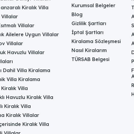
Kurumsal Belgeler
anzaralı Kiralık Villa
T
Blog
 Villalar
A
Gizlilik Şartları
sıtmalı Villalar
İptal Şartları
ık Ailelere Uygun Villalar
A
Kiralama Sözleşmesi
v Villalar
Nasıl Kiralarım
uk Havuzlu Villalar
D
TÜRSAB Belgesi
laları
ı Dahil Villa Kiralama
F
A
k Villa Kiralama
R
Kiralık Villa
H
lı Havuzlu Kiralık Villa
 Kiralık Villa
a Kiralık Villalar
erisinde Kiralık Villa
li Villalar