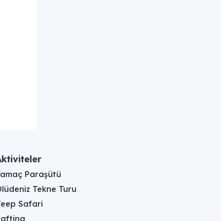
ktiviteler
Yamaç Paraşütü
lüdeniz Tekne Turu
eep Safari
afting