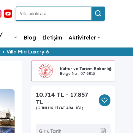
/
Blog
İletişim
Aktiviteler
r
Villa Mia Luxery 6
Kültür ve Turizm Bakanlığı
Belge No : 07-3813
10.714 TL - 17.857
TL
(GÜNLÜK FIYAT ARALIĞI)