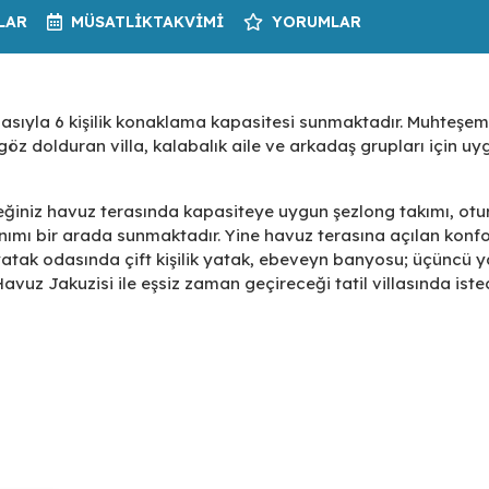
LAR
MÜSATLIK
TAKVIMI
YORUMLAR
asıyla 6 kişilik konaklama kapasitesi sunmaktadır. Muhteşem
 göz dolduran villa, kalabalık aile ve arkadaş grupları için uy
ğiniz havuz terasında kapasiteye uygun şezlong takımı, ot
nımı bir arada sunmaktadır. Yine havuz terasına açılan konfo
yatak odasında çift kişilik yatak, ebeveyn banyosu; üçüncü 
avuz Jakuzisi ile eşsiz zaman geçireceği tatil villasında iste
 villa, denize ve merkeze kısa sürüş mesafesinde olan konu
li misafirlerini ağırlamayı beklemektedir.