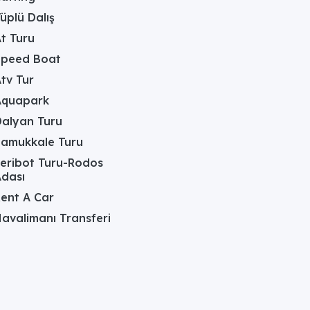
üplü Dalış
t Turu
Speed Boat
tv Tur
Aquapark
alyan Turu
Pamukkale Turu
eribot Turu-Rodos
dası
ent A Car
avalimanı Transferi