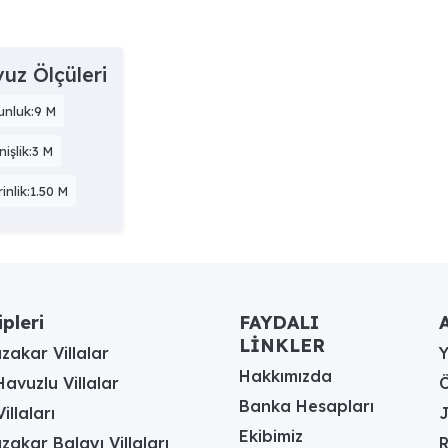
uz Ölçüleri
unluk:9 M
işlik:3 M
inlik:1.50 M
ipleri
FAYDALI
A
LİNKLER
akar Villalar
Hakkımızda
avuzlu Villalar
Ö
Banka Hesapları
illaları
J
Ekibimiz
akar Balayı Villaları
R