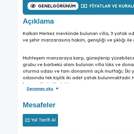
GENEL
GÖRÜNÜM
FIYATLAR
VE KURAL
Açıklama
Kalkan Merkez mevkiinde bulunan villa, 3 yatak od
ve şehir manzarasına hakim, genişliği ve şıklığı ile
Muhteşem manzaraya karşı, güneşlenip yüzebilece
grubu ve barbekü alanı bulunan villa lüks ve dona
oturma odası ve tam donanımlı açık mutfağı; İki 
odasında tek kişilik iki adet yatak bulunmaktadır. H
herşey düşünülmüştür.
Devamını oku
Donanımlılığı ve modern mimarisiyle göz dolduran
Mesafeler
avantajıyla, konforlu ve şık bir tatil için siz değer
Yol Tarifi Al