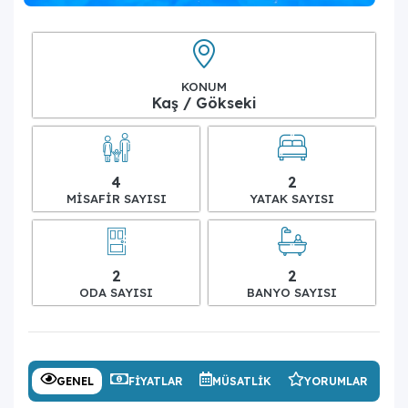
KONUM
Kaş / Gökseki
4
2
MISAFIR SAYISI
YATAK SAYISI
2
2
ODA SAYISI
BANYO SAYISI
GENEL
FIYATLAR
MÜSATLIK
YORUMLAR