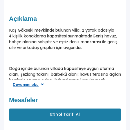
Açıklama
Kaş Gökseki mevkiinde bulunan villa, 2 yatak odasıyla
4 kişilik konaklama kapasitesi sunmaktadır.Geniş havuz,
bahçe alanına sahiptir ve eşsiz deniz manzarası ile geniş
aile ve arkadaş grupları için uygundur.
Doğa içinde bulunan villada kapasiteye uygun oturma
alanı, şezlong takımı, barbekü alanı; havuz terasına açılan
konforlu oturma odası, ihtiyaçlarınızı karşılayacak
Devamını oku
donanımlı mutfağı bulunmaktadır. Birinci yatak odasında
çift kişilik yatak, ebeveyn banyosu ve jakuzi;ikinci yatak
odasında da çift kişilik yatak,ebeveyn banyosu ve
Mesafeler
jakuzi bulunmaktadır.
Yol Tarifi Al
Denize ve merkeze kısa ve rahat sürüş mesafesinde olan
konumuyla villa, konforlu bir tatil için siz değerli