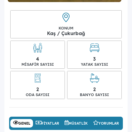
KONUM
Kaş / Çukurbağ
4
3
MISAFIR SAYISI
YATAK SAYISI
2
2
ODA SAYISI
BANYO SAYISI
GENEL
FIYATLAR
MÜSATLIK
YORUMLAR