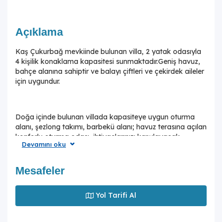
Açıklama
Kaş Çukurbağ mevkiinde bulunan villa, 2 yatak odasıyla
4 kişilik konaklama kapasitesi sunmaktadır.Geniş havuz,
bahçe alanına sahiptir ve balayı çiftleri ve çekirdek aileler
için uygundur.
Doğa içinde bulunan villada kapasiteye uygun oturma
alanı, şezlong takımı, barbekü alanı; havuz terasına açılan
konforlu oturma odası, ihtiyaçlarınızı karşılayacak
Devamını oku
donanımlı mutfağı bulunmaktadır. Birinci yatak odasında
çift kişilik yatak, ebeveyn banyosu;ikinci yatak odasında
ise iki adet tek kişilik yatak bulunmaktadır.
Mesafeler
Denize ve merkeze kısa ve rahat sürüş mesafesinde olan
Yol Tarifi Al
konumuyla villa, konforlu bir tatil için siz değerli
misafirlerini ağırlamayı beklemektedir.