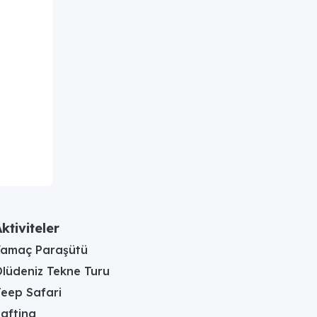
aktır.
sakin
dir.
ktiviteler
Yamaç Paraşütü
mantik
lüdeniz Tekne Turu
ya da
eep Safari
afting