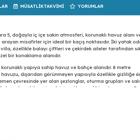
LAR
MÜSATLIK
TAKVIMI
YORUMLAR
a 5, doğayla iç içe sakin atmosferi, korunaklı havuz alanı v
 arayan misafirler için ideal bir kaçış noktasıdır. İki yatak od
la, özellikle balayı çiftleri ve çekirdek aileler tarafından sık
zel bir konaklama alanıdır.
n korunaklı yapıya sahip havuz ve bahçe alanıdır. 8 metre
havuzu, dışarıdan görünmeyen yapısıyla özellikle gizliliğe 
emen çevresinde yer alan şezlonglar, oturma grupları ve sal
le huzurlu vakit geçirmek için mükemmel bir ortam sunar. Ge
inizi doğa eşliğinde hazırlayıp keyifli sofralara
e konfor ve estetik anlayışıyla tasarlanmıştır. Geniş cam kapıl
 ışığını maksimum düzeyde içeri alarak iç mekâna ferah bir 
nan açık mutfak ise, tatil süresince tüm ihtiyaçlarınıza ceva
nları, yemek hazırlıklarınızı kolaylaştırırken, hem iç hem dı