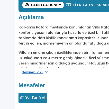
GENEL
GÖRÜNÜM
FIYATLAR
VE KURAL
Açıklama
Kalkan’ın Patara mevkiinde konumlanan Villa Patar
konforlu yaşam alanlarıyla huzurlu ve özel bir tatil
toplamda dört kişilik konaklama kapasitesi sunan vil
tercih edilen, mahremiyetin ön planda tutulduğu ö
Villanın en öne çıkan özelliklerinden biri, tamame
uzunluğunda ve 4 metre genişliğindeki özel yüzme 
veren misafirler için oldukça uygundur. Havuzun h
gün boyu güneşlenmek, dinlenmek ve sevdikleriniz
Devamını oku
bahçede yer alan barbekü alanı ise akşam yemekler
dönüştürebileceğiniz alanlardan biridir.
Mesafeler
Villa Patara 5’in iç yapısı da dış alanla aynı ölçüd
havuz terasına açılan konforlu oturma odası, gün
Yol Tarifi Al
kazandırır. Oturma alanıyla entegre şekilde planla
verecek şekilde donatılmıştır. Modern mutfak ekipma