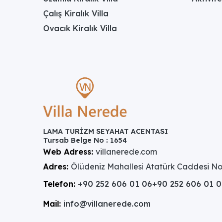
ve doğa ile bütünleşmiş bahçesiyle, şehir kalabalığ
için mükemmel bir tercihtir. Bu özel villada geçirec
Çalış Kiralık Villa
Ovacık Kiralık Villa
"
LAMA TURİZM SEYAHAT ACENTASI
Tursab Belge No : 1654
Web Adress:
villanerede.com
Adres:
Ölüdeniz Mahallesi Atatürk Caddesi No
Telefon:
+90 252 606 01 06
+90 252 606 01 
Mail:
info@villanerede.com