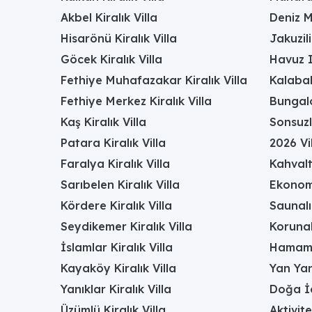
Havuz ölçüleri nedir?
Akbel Kiralık Villa
Deniz M
Özel ve tamamen korunaklı havuz dikdörtgen tiptedir
Hisarönü Kiralık Villa
Jakuzili
Havuzun özellikleri nelerdir?
Göcek Kiralık Villa
Havuz I
Villada 8 metre uzunluğunda ve 4 metre genişliği
Fethiye Muhafazakar Kiralık Villa
Kalabal
korunaklı yapısıyla, özellikle gizliliğe önem veren 
Fethiye Merkez Kiralık Villa
Bungalo
Villada jakuzi var mı?
Kaş Kiralık Villa
Sonsuzl
Evet, birinci yatak odasında rahatlatıcı bir jakuzi
Patara Kiralık Villa
2026 Vil
Villa plaja ve havalimanına ne kadar uzaklık
Faralya Kiralık Villa
Kahvalt
Plaj 5 km, Dalaman Havalimanı 120 km mesafededir
Sarıbelen Kiralık Villa
Ekonomi
Villanın havuz terası ve dış mekân olanakları 
Kördere Kiralık Villa
Saunalı 
Villanın tamamen korunaklı havuz ve bahçe alanınd
Seydikemer Kiralık Villa
Korunak
yer alan barbekü alanı, akşam yemeklerinizi doğa e
İslamlar Kiralık Villa
Hamamlı
sunmaktadır.
Kayaköy Kiralık Villa
Yan Yan
Villa Patara 5 hangi misafir profiline uygund
Yanıklar Kiralık Villa
Doğa İç
Villa, balayı çiftleri ve çekirdek aileler için idea
Üzümlü Kiralık Villa
Aktivite