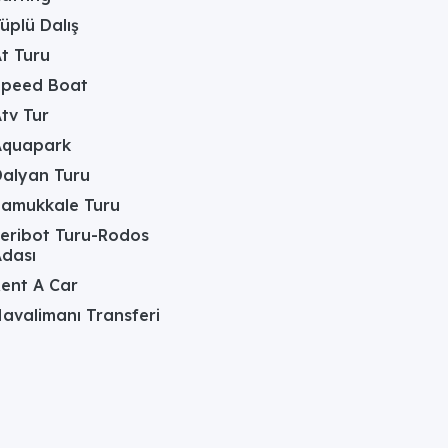
üplü Dalış
t Turu
Speed Boat
yen
tv Tur
Aquapark
alyan Turu
Pamukkale Turu
eribot Turu-Rodos
dası
ent A Car
avalimanı Transferi
ahçede
r alan
ü alanı