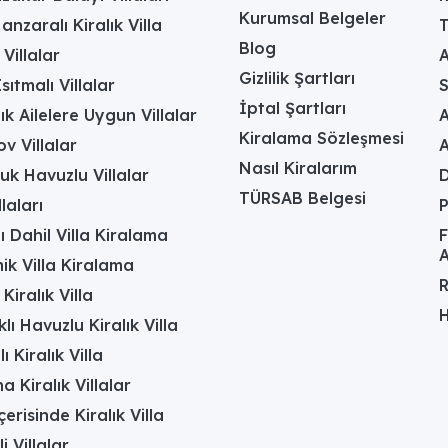
Kurumsal Belgeler
anzaralı Kiralık Villa
T
; uzunluğu 8 m, genişliği 4 m, derinliği 1,50 m'dir.
Blog
 Villalar
A
Gizlilik Şartları
sıtmalı Villalar
ndeki özel yüzme havuzu yer almaktadır. Dışarıdan görünme
İptal Şartları
ık Ailelere Uygun Villalar
A
misafirler için oldukça uygundur.
Kiralama Sözleşmesi
v Villalar
Nasıl Kiralarım
uk Havuzlu Villalar
D
 bulunmaktadır.
TÜRSAB Belgesi
laları
tadır?
ı Dahil Villa Kiralama
F
A
. Restoran ve market 2 km, şehir merkezi 5 km mesafededir.
k Villa Kiralama
R
nasıldır?
Kiralık Villa
H
a şezlonglar, oturma grupları ve salıncak yer alır. Geniş b
lı Havuzlu Kiralık Villa
şliğinde hazırlayıp keyifli sofralara dönüştürebileceğiniz bi
 Kiralık Villa
a Kiralık Villalar
ur?
erisinde Kiralık Villa
ldir. Tamamen korunaklı havuzu, jakuzili ebeveyn odası, barbek
li Villalar