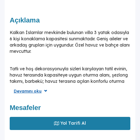
Açıklama
Kalkan İslamlar mevkiinde bulunan villa 3 yatak odasıyla
6 kişi konaklama kapasitesi sunmaktadır. Geniş aileler ve
arkadaş grupları için uygundur. Özel havuz ve bahçe alanı
mevcuttur.
Tatlı ve hoş dekorasyonuyla sizleri karşılayan tatil evinin,
havuz terasında kapasiteye uygun oturma alanı, şezlong
takımı, barbekü; havuz terasına açılan konforlu oturma
odası, ihtiyaçlarınızı karşılayacak donanımlı mutfağı
Devamını oku
bulunmaktadır. Birinci yatak odasında çift kişilik yatak,
ebeveyn banyosu, jakuzi; ikinci yatak odasında çift kişilik
yatak, ebeveyn banyosu, jakuzi; üçüncü yatak odasında
Mesafeler
iki adet tek kişilik yatak ve banyo mevcuttur.
Yol Tarifi Al
Doğa içinde ailenizle baş başa hoş bir tatil geçirmeniz için
tatil evi, siz değerli misafirlerine kapılarını aralamaktadır.