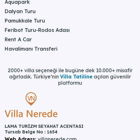
Aquapark
Dalyan Turu
Pamukkale Turu
Feribot Turu-Rodos Adası
Rent A Car
Havalimanı Transferi
2000+ villa seçeneği ile bugüne dek 10.000+ misafir
ağırladık. Türkiye’nin
Villa Tatiline
açılan güvenilir
platformu
LAMA TURİZM SEYAHAT ACENTASI
Tursab Belge No : 1654
Web Adress:
villanerede.com