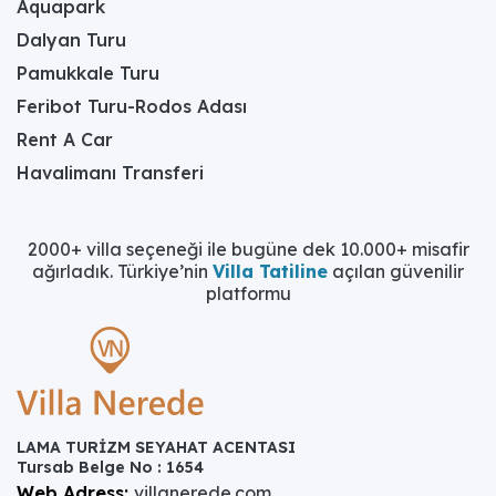
Aquapark
Dalyan Turu
Pamukkale Turu
Feribot Turu-Rodos Adası
Rent A Car
Havalimanı Transferi
2000+ villa seçeneği ile bugüne dek 10.000+ misafir
ağırladık. Türkiye’nin
Villa Tatiline
açılan güvenilir
platformu
LAMA TURİZM SEYAHAT ACENTASI
Tursab Belge No : 1654
Web Adress:
villanerede.com