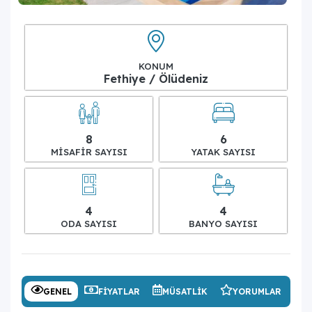
KONUM
Fethiye / Ölüdeniz
8
6
MISAFIR SAYISI
YATAK SAYISI
4
4
ODA SAYISI
BANYO SAYISI
GENEL
FIYATLAR
MÜSATLIK
YORUMLAR