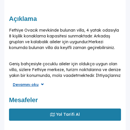
Açıklama
Fethiye Ovacık mevkiinde bulunan villa, 4 yatak odasıyla
8 kişilik konaklama kapasitesi sunmaktadır. Arkadaş
grupları ve kalabalık aileler için uygundur.Merkezi
konumda bulunan villa da keyifli zaman geçirebilirsiniz.
Geniş bahçesiyle çocuklu aileler için oldukça uygun olan
villa, sizlere Fethiye merkeze, turizm noktalarına ve denize
yakın bir konumunda, mola vaadetmektedir. İhtiyaçlarınız
düşünülerek dizayn edilmiş bahçe alanı geniş havuz
Devamını oku
terasına sahiptir ve havuz bahçe alanında kapasiteye
uygun şezlong takımı, oturma grubu ve barbekü
bulunmaktadır. Konforunuz gözetilerek tasarlanmış olan
Mesafeler
havuz alanına açılan ferah oturma odası, tam donanımlı
açık mutfak; iki yatak odasında çift kişilik yatak;üç ve
Yol Tarifi Al
dördüncü yatak odasında tek kişilik iki adet yatak
bulunmaktadır. İki yatak odasında ebeveyn banyosu
mevcuttur.Villa, ihtiyaçlarınıza karşılık verecek donanıma