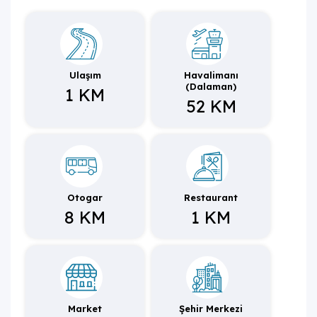
ağırlamayı beklemektedir.
Ulaşım
Havalimanı
(Dalaman)
1 KM
52 KM
Otogar
Restaurant
8 KM
1 KM
Market
Şehir Merkezi