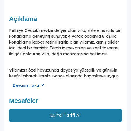
Açıklama
Fethiye Ovacık mevkiinde yer alan villa, sizlere huzurlu bir
konaklama deneyimi sunuyor. 4 yatak odasıyla 8 kişilik
konaklama kapasitesine sahip olan villamız, geniş aileler
için ideal bir tercihtir. Ferah iç mekanları ve zarif tasarımı
ile göz dolduran villa, doğa manzarasına hakimdir.
Villamızın özel havuzunda doyasıya yüzebilir ve güneşin
keyfini çıkarabilirsiniz. Bahçe alanında kapasiteye uygun
şezlong takımı, oturma grubu ve barbekü bulunmaktadır.
Devamını oku
Havuz terasına açılan konforlu oturma odası ve tam
donanımlı açık mutfak, tatilinizi daha da keyifli hale
getirecek. Villamızın iki yatak odasında çift kişilik yatak ve
Mesafeler
ebeveyn banyosu ; diğer iki yatak odasında ise iki adet
tek kişilik yatak ve ebeveyn banyosu yer almaktadır.
Yol Tarifi Al
Villamız, konforlu bir tatil için siz değerli misafirlerini