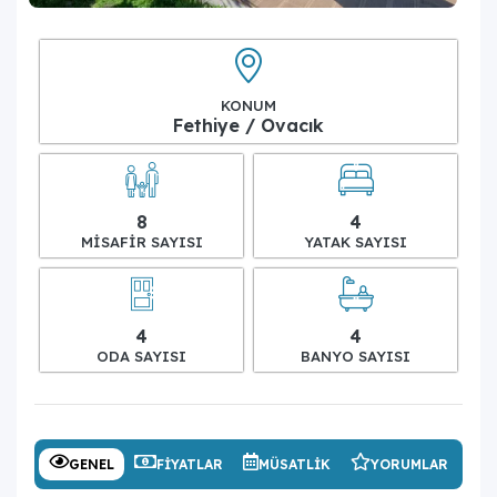
KONUM
Fethiye / Ovacık
8
4
MISAFIR SAYISI
YATAK SAYISI
4
4
ODA SAYISI
BANYO SAYISI
GENEL
FIYATLAR
MÜSATLIK
YORUMLAR