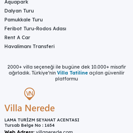
Aquapark
Dalyan Turu
Pamukkale Turu
Feribot Turu-Rodos Adası
Rent A Car
Havalimanı Transferi
2000+ villa seçeneği ile bugüne dek 10.000+ misafir
ağırladık. Türkiye’nin
Villa Tatiline
açılan güvenilir
platformu
LAMA TURİZM SEYAHAT ACENTASI
Tursab Belge No : 1654
Web Adress:
villanerede.com