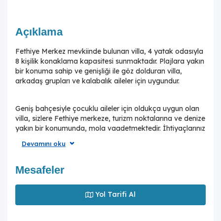
Açıklama
Fethiye Merkez mevkiinde bulunan villa, 4 yatak odasıyla
8 kişilik konaklama kapasitesi sunmaktadır. Plajlara yakın
bir konuma sahip ve genişliği ile göz dolduran villa,
arkadaş grupları ve kalabalık aileler için uygundur.
Geniş bahçesiyle çocuklu aileler için oldukça uygun olan
villa, sizlere Fethiye merkeze, turizm noktalarına ve denize
yakın bir konumunda, mola vaadetmektedir. İhtiyaçlarınız
düşünülerek dizayn edilmiş bahçe alanı geniş havuz
Devamını oku
terasına sahiptir. Havuz bahçe alanında kapasiteye uygun
şezlong takımı, oturma grubu ve barbekü ve çocuk oyun
alanı bulunmaktadır. Konforunuz gözetilerek tasarlanmış
Mesafeler
olan havuz alanına açılan ferah oturma odası, tam
donanımlı açık mutfak; İki yatak odasında çift kişilik
Yol Tarifi Al
yatak ; üçüncü ve dördüncü yatak odasında iki adet tek
kişilik yatak bulunmaktadır. Villa, ihtiyaçlarınıza karşılık
verecek donanıma sahiptir.