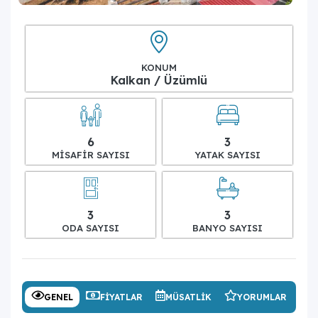
KONUM
Kalkan / Üzümlü
6
3
MISAFIR SAYISI
YATAK SAYISI
3
3
ODA SAYISI
BANYO SAYISI
GENEL
FIYATLAR
MÜSATLIK
YORUMLAR