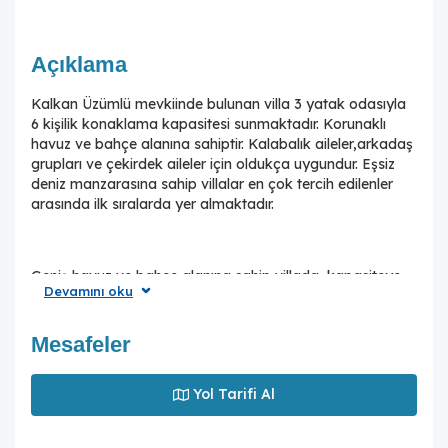
Açıklama
Kalkan Üzümlü mevkiinde bulunan villa 3 yatak odasıyla
6 kişilik konaklama kapasitesi sunmaktadır. Korunaklı
havuz ve bahçe alanına sahiptir. Kalabalık aileler,arkadaş
grupları ve çekirdek aileler için oldukça uygundur. Eşsiz
deniz manzarasına sahip villalar en çok tercih edilenler
arasında ilk sıralarda yer almaktadır.
Geniş havuz ve bahçe alanına sahip villada, kapasiteye
Devamını oku
uygun oturma alanı, şezlong takımı, barbekü; havuz
terasına açılan konforlu oturma odası, oturma odasında
sizlere eşlik eden langırt, ihtiyaçlarınızı karşılayacak
Mesafeler
donanıma sahip şık mutfağı bulunmaktadır. Birinci ve
ikinci yatak odasında çift kişilik yatak ve ebeveyn
Yol Tarifi Al
banyosu; üçüncü yatak odasında iki tek kişilik yatak ve
ebeveyn banyo bulunmaktadır.