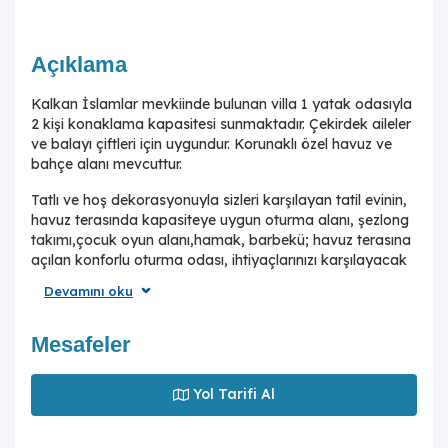
Açıklama
Kalkan İslamlar mevkiinde bulunan villa 1 yatak odasıyla
2 kişi konaklama kapasitesi sunmaktadır. Çekirdek aileler
ve balayı çiftleri için uygundur. Korunaklı özel havuz ve
bahçe alanı mevcuttur.
Tatlı ve hoş dekorasyonuyla sizleri karşılayan tatil evinin,
havuz terasında kapasiteye uygun oturma alanı, şezlong
takımı,çocuk oyun alanı,hamak, barbekü; havuz terasına
açılan konforlu oturma odası, ihtiyaçlarınızı karşılayacak
donanımlı mutfağı bulunmaktadır. Yatak odasında çift
Devamını oku
kişilik yatak, ebeveyn banyosu, ve jakuzi mevcuttur.
Doğa içinde ailenizle baş başa hoş bir tatil geçirmeniz
için tatil evi, siz değerli misafirlerine kapılarını
Mesafeler
aralamaktadır.
Yol Tarifi Al
NOT: Hemen yanında bulunan Villa Sunny 1, Sunny