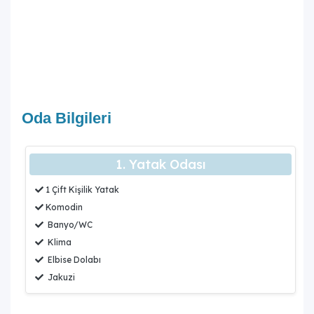
Villanın havuz terasında kapasiteye uygun oturma alanı,
şezlong takımı, çocuk oyun alanı, hamak ve barbekü yer
alır. Havuz terasına açılan konforlu bir oturma odası ve
ihtiyaçlarınızı karşılayacak donanımlı bir mutfak da
bulunmaktadır.
Villa Sunny 3, diğer Sunny villaları ile birlikte
kiralanabilir mi?
Oda Bilgileri
Evet, villanın hemen yanında bulunan Villa Sunny 1 ve Villa
Sunny 2 ile birlikte kiralama imkanı sunulmaktadır. Bu
sayede daha kalabalık gruplar için birden fazla villa
1. Yatak Odası
birlikte değerlendirilebilir.
1 Çift Kişilik Yatak
"
Komodin
Banyo/WC
Klima
Elbise Dolabı
Jakuzi