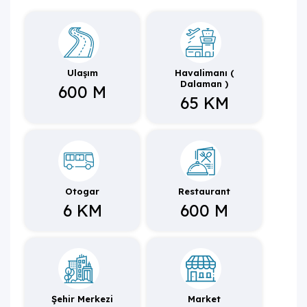
çok turizm merkezine, rahat ulaşım imkanı sunmaktadır.
Villa, unutulmaz bir tatil için siz değerli misafirlerini
ağırlamayı beklemektedir.
NOT: Hemen yanında bulunan Villa Tekin 1 ile
birlikte kiralama imkanı tanımaktadır.
Ulaşım
Havalimanı (
Dalaman )
600 M
65 KM
Otogar
Restaurant
6 KM
600 M
Şehir Merkezi
Market