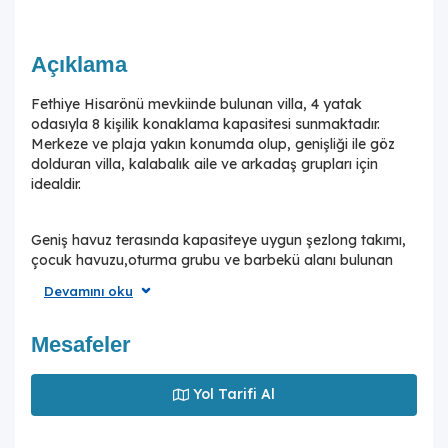
Açıklama
Fethiye Hisarönü mevkiinde bulunan villa, 4 yatak
odasıyla 8 kişilik konaklama kapasitesi sunmaktadır.
Merkeze ve plaja yakın konumda olup, genişliği ile göz
dolduran villa, kalabalık aile ve arkadaş grupları için
idealdir.
Geniş havuz terasında kapasiteye uygun şezlong takımı,
çocuk havuzu,oturma grubu ve barbekü alanı bulunan
villada, rahat bir tatil için her detay düşünülmüştür. Yine
Devamını oku
havuz terasına açılan konforlu oturma odası ve tam
donanımlı açık mutfağı; üç yatak odasında çift kişilik
yatak ve ebeveyn banyosu; dördüncü yatak odasında da
Mesafeler
iki tek kişilik yatak ve ebeveyn banyosu bulunmaktadır.
Yol Tarifi Al
Konum itibariyle villa,mavi ile yeşilin tadını çıkaracağınız
rotalara, Ölüdeniz, Kelebekler Vadisi, Kabak Koyu ve pek