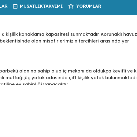
LAR
MÜSATLIK
TAKVIMI
YORUMLAR
a 6 kişilik konaklama kapasitesi sunmaktadır. Korunaklı havuz
il beklentisinde olan misafirlerimizin tercihleri arasında yer
barbekü alanına sahip olup iç mekanı da oldukça keyifli ve k
ı mutfağı;üç yatak odasında çift kişilik yatak bulunmaktadır
tiline ev sahipliği yapacaktır.
plajı ve doğa harikalarını görüp deneyimlemek isteyen
dir. Doğayla iç içe, kargaşa ve kalabalıktan uzak; turizm merk