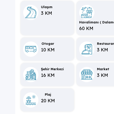
Ulaşım
3 KM
Havalimanı ( Dalam
60 KM
Otogar
Restaura
10 KM
3 KM
Şehir Merkezi
Market
16 KM
3 KM
Plaj
20 KM