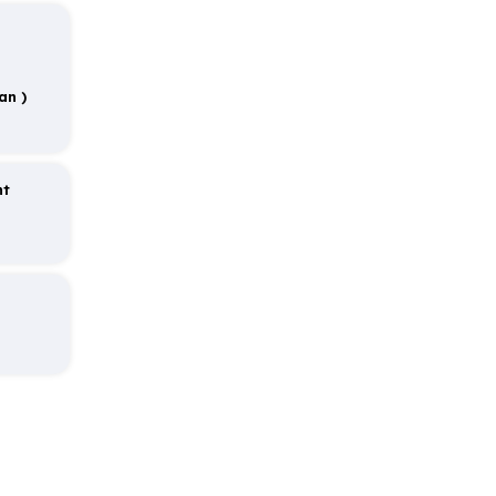
an )
nt