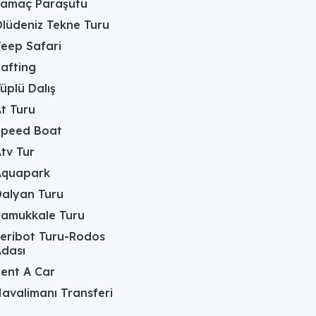
Yamaç Paraşütü
lüdeniz Tekne Turu
eep Safari
afting
üplü Dalış
t Turu
Speed Boat
tv Tur
Aquapark
alyan Turu
Pamukkale Turu
eribot Turu-Rodos
dası
ent A Car
avalimanı Transferi