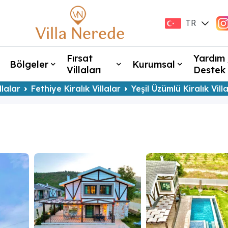
TR
EN
Fırsat
Yardım 
Bölgeler
Kurumsal
Villaları
Destek
llalar
Fethiye Kiralık Villalar
Yeşil Üzümlü Kiralık Vill