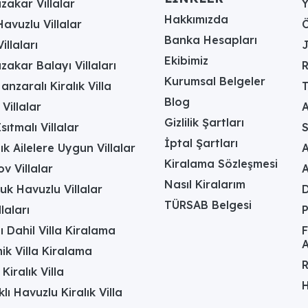
akar Villalar
Hakkımızda
avuzlu Villalar
Ö
Banka Hesapları
illaları
J
Ekibimiz
akar Balayı Villaları
R
Kurumsal Belgeler
anzaralı Kiralık Villa
T
Blog
 Villalar
A
Gizlilik Şartları
sıtmalı Villalar
İptal Şartları
ık Ailelere Uygun Villalar
A
Kiralama Sözleşmesi
v Villalar
Nasıl Kiralarım
uk Havuzlu Villalar
D
TÜRSAB Belgesi
laları
ı Dahil Villa Kiralama
F
A
k Villa Kiralama
R
Kiralık Villa
H
lı Havuzlu Kiralık Villa