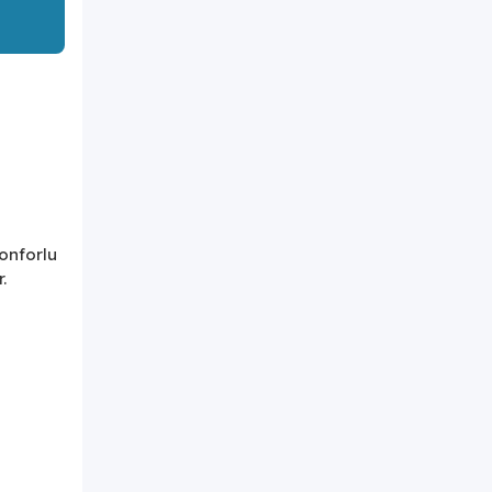
onforlu
.
ezlerine