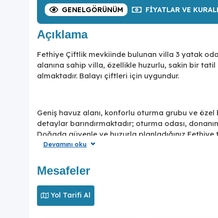
GENEL
GÖRÜNÜM
FIYATLAR
VE KURAL
Açıklama
Fethiye Çiftlik mevkiinde bulunan villa 3 yatak od
alanına sahip villa, özellikle huzurlu, sakin bir tat
almaktadır. Balayı çiftleri için uygundur.
Geniş havuz alanı, konforlu oturma grubu ve özel 
detaylar barındırmaktadır; oturma odası, donanıml
Doğada güvenle ve huzurla planladığınız Fethiye ta
Devamını oku
Mesafeler
Tek bir bölgeye bağlı kalmak istemeyen, pek çok 
misafirlerimizin tercihleri başında gelen bir bölge
rahat bir sürüş ile ulaşabileceğiniz bölgedir.
Yol Tarifi Al