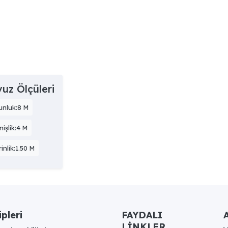
uz Ölçüleri
unluk:8 M
işlik:4 M
inlik:1.50 M
ipleri
FAYDALI
A
LİNKLER