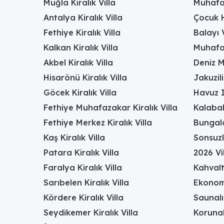
Muğla Kiralık Villa
Muhafaz
Antalya Kiralık Villa
Çocuk H
Fethiye Kiralık Villa
Balayı V
Kalkan Kiralık Villa
Muhafaz
Akbel Kiralık Villa
Deniz M
Hisarönü Kiralık Villa
Jakuzili
Göcek Kiralık Villa
Havuz I
Fethiye Muhafazakar Kiralık Villa
Kalabal
Fethiye Merkez Kiralık Villa
Bungalo
Kaş Kiralık Villa
Sonsuzl
Patara Kiralık Villa
2026 Vil
Faralya Kiralık Villa
Kahvalt
Sarıbelen Kiralık Villa
Ekonomi
Kördere Kiralık Villa
Saunalı 
Seydikemer Kiralık Villa
Korunak