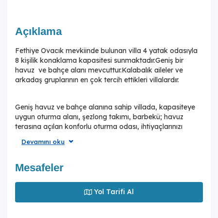
Açıklama
Fethiye Ovacık mevkiinde bulunan villa 4 yatak odasıyla
8 kişilik konaklama kapasitesi sunmaktadır.Geniş bir
havuz ve bahçe alanı mevcuttur.Kalabalık aileler ve
arkadaş gruplarının en çok tercih ettikleri villalardır.
Geniş havuz ve bahçe alanına sahip villada, kapasiteye
uygun oturma alanı, şezlong takımı, barbekü; havuz
terasına açılan konforlu oturma odası, ihtiyaçlarınızı
karşılayacak donanıma sahip şık mutfağı
Devamını oku
bulunmaktadır.İki yatak odasında çift kişilik yatak ve
ebeveyn banyosu;diğer yatak odalarında da ikişer tek
kişilik yatak mevcuttur. Doğa içinde, huzurlu sakin bir tatil
Mesafeler
vaadeden, bulunduğu konumdan esinlenilen detaylara
sahip olan villada, keyifli bir tatil deneyimlemeniz için her
Yol Tarifi Al
şey düşünülmüştür. Villa konum özelliğiyle de ön plana
çıkmakta, plaja, merkeze ve turizm noktalarına kısa sürüş
mesafesi yakınlıktadır. Mavi bayraklı koylara ulaşmak için