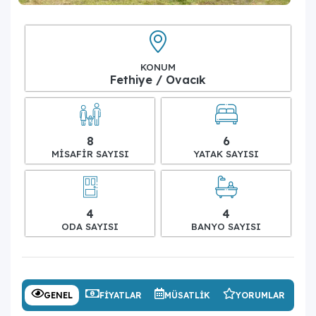
KONUM
Fethiye / Ovacık
8
6
MISAFIR SAYISI
YATAK SAYISI
4
4
ODA SAYISI
BANYO SAYISI
GENEL
FIYATLAR
MÜSATLIK
YORUMLAR