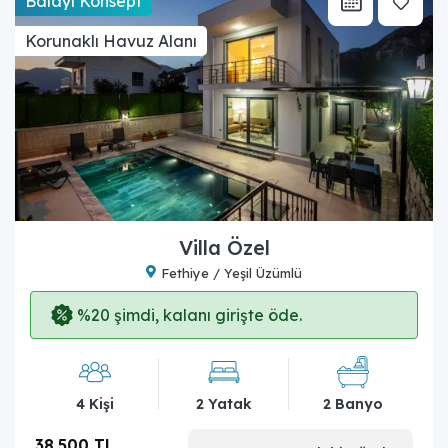
Balayı Konsept
Korunaklı Havuz Alanı
Villa Özel
Fethiye / Yeşil Üzümlü
%20 şimdi, kalanı girişte öde.
4 Kişi
2 Yatak
2 Banyo
38.500 TL