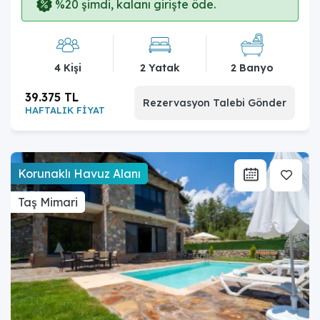
%20 şimdi, kalanı girişte öde.
4 Kişi
2 Yatak
2 Banyo
39.375 TL
Rezervasyon Talebi Gönder
HAFTALIK FİYAT
Korunaklı Havuz Alanı
Taş Mimari