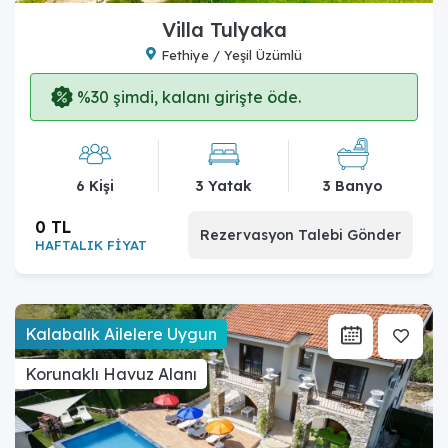
Villa Tulyaka
Fethiye / Yeşil Üzümlü
%30 şimdi, kalanı girişte öde.
6 Kişi
3 Yatak
3 Banyo
0 TL
Rezervasyon Talebi Gönder
HAFTALIK FİYAT
Kalabalık Ailelere Uygun
Korunaklı Havuz Alanı