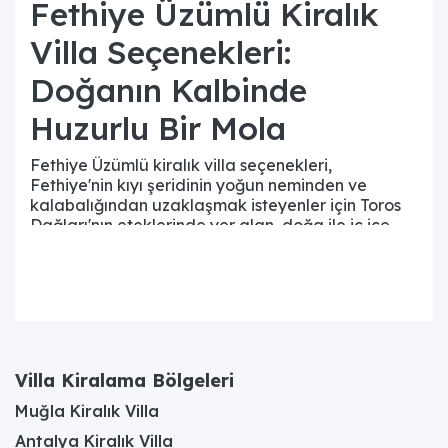
Fethiye Üzümlü Kiralık
Villa Seçenekleri:
Doğanın Kalbinde
Huzurlu Bir Mola
Fethiye Üzümlü kiralık villa seçenekleri,
Fethiye'nin kıyı şeridinin yoğun neminden ve
kalabalığından uzaklaşmak isteyenler için Toros
Dağları'nın eteklerinde yer alan, doğa ile iç içe
konaklama alternatiflerini kapsamaktadır.
Fethiye kiralık villa
portföyü içerisinde özel bir
mikroklimaya sahip olan bu bölge, adını asırlardır
süregelen üzüm bağlarından alan Yeşilüzümlü
köyünde konumlanır. Üzümlü'deki konaklama
seçenekleri,
kiralık villalar
arasında mahremiyetin
en yüksek olduğu, doğanın sesleri dışında hiçbir
Villa Kiralama Bölgeleri
gürültünün ulaşmadığı özel yapılardan oluşur. Bu
seçenekler arasında; antik Likya yolu üzerindeki
Muğla Kiralık Villa
tarihi dokuya uygun inşa edilmiş taş evler, geniş
Antalya Kiralık Villa
ailelere uygun modern yapılar ve mütevazı ancak