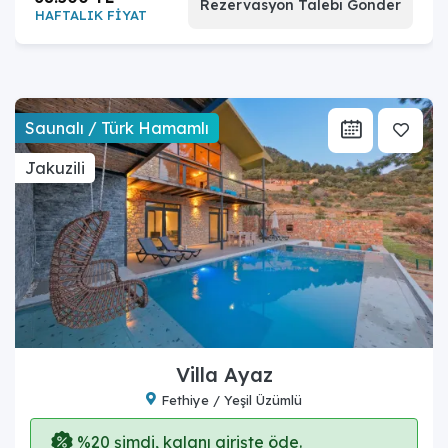
Rezervasyon Talebi Gönder
HAFTALIK FİYAT
Saunalı / Türk Hamamlı
Jakuzili
Villa Ayaz
Fethiye / Yeşil Üzümlü
%20 şimdi, kalanı girişte öde.