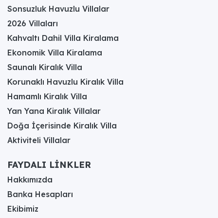
Korunaklı Havuzdan
Sonsuzluk Havuzlu Villalar
Jakuziye: Muhafazakar
2026 Villaları
Kahvaltı Dahil Villa Kiralama
Balayı Villalarını Özel
Ekonomik Villa Kiralama
Kılan Ayrıcalıklar
Saunalı Kiralık Villa
Nelerdir?
Korunaklı Havuzlu Kiralık Villa
Hamamlı Kiralık Villa
Muhafazakar balayı villalarını, standart
Yan Yana Kiralık Villalar
konaklama seçeneklerinden ayıran ve yeni evli
çiftlere eşsiz bir deneyim sunan en temel ayrıcalık,
Doğa İçerisinde Kiralık Villa
şüphesiz "korunaklı havuz" konseptidir. Bu
Aktiviteli Villalar
villalardaki havuz ve güneşlenme alanları, yüksek
duvarlar, özel çit sistemleri veya stratejik peyzaj
düzenlemeleriyle dışarıdan hiçbir şekilde
FAYDALI LİNKLER
görünmeyecek şekilde tamamen izole edilmiştir.
Hakkımızda
Bu durum, çiftlerin havuz keyfini çıkarırken,
güneşlenirken veya teraslarında yemek yerken
Banka Hesapları
mutlak bir mahremiyet ve özgürlük içinde
Ekibimiz
olmalarını sağlar; geleneksel otellerdeki veya