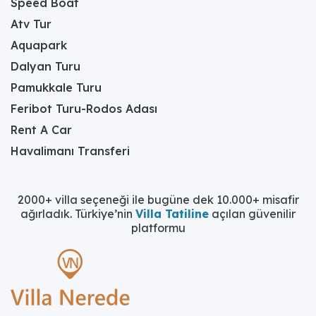
Speed Boat
çiftlerin birbirleriyle baş başa, dış dünyadan
tamamen izole ve huzurlu bir balayı geçirmelerini
Atv Tur
garantileyerek, unutulmaz anılar biriktirmelerine
Aquapark
olanak tanır.
Dalyan Turu
Neden Muhafazakar
Pamukkale Turu
Balayı Villası
Feribot Turu-Rodos Adası
Rent A Car
Kiralamalısınız?
Havalimanı Transferi
Mahremiyet ve Huzuru
Bir Arada Sunan
2000+ villa seçeneği ile bugüne dek 10.000+ misafir
ağırladık. Türkiye’nin
Villa Tatiline
açılan güvenilir
Avantajları
platformu
Muhafazakar balayı villası kiralamak, yeni evli
çiftlere düğün sonrası yorgunluğunu atarken,
birbirleriyle tam anlamıyla baş başa
kalabilecekleri eşsiz bir mahremiyet ve huzur
ortamı sunar. Geleneksel otel veya standart villa