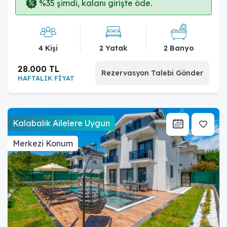
%35 şimdi, kalanı girişte öde.
4 Kişi
2 Yatak
2 Banyo
28.000 TL
Rezervasyon Talebi Gönder
HAFTALIK FİYAT
Kalabalık Ailelere Uygun
Merkezi Konum