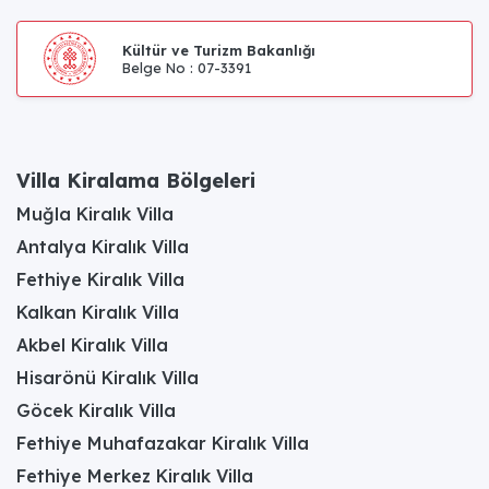
Villa Çırağan 1 kaç kişiliktir?
Kültür ve Turizm Bakanlığı
Villa Çırağan 1, 3 yatak odasıyla 6 kişilik konaklama
Belge No : 07-3391
kapasitesi sunar; kalabalık aileler ve arkadaş grupları için
uygundur.
Bu villada kaç yatak odası ve banyo bulunur?
Villada 3 yatak odası ve 3 banyo bulunur; toplam yatak
Villa Kiralama Bölgeleri
sayısı 4'tür.
Muğla Kiralık Villa
Yatak odası düzeni nasıldır?
Antalya Kiralık Villa
Birinci yatak odasında 1 çift kişilik yatak, özel ebeveyn
Fethiye Kiralık Villa
banyosu ve jakuzili alan; ikinci yatak odasında 1 çift kişilik
Kalkan Kiralık Villa
yatak; üçüncü yatak odasında ise 2 tek kişilik yatak yer
alır. Her odada klima ve elbise dolabı mevcuttur.
Akbel Kiralık Villa
Havuz ölçüleri nedir?
Hisarönü Kiralık Villa
Özel ve korunaklı havuz dikdörtgen tiptedir; uzunluğu 10
Göcek Kiralık Villa
m, genişliği 4 m, derinliği 1,70 m'dir.
Fethiye Muhafazakar Kiralık Villa
Havuzun özellikleri nelerdir?
Fethiye Merkez Kiralık Villa