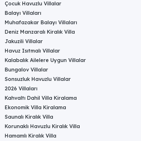
Çocuk Havuzlu Villalar
Villanın iç mekânı nasıldır?
Balayı Villaları
Villanın iç mekânları modern mimarisiyle dikkat çeker.
Muhafazakar Balayı Villaları
Havuz terasına açılan geniş oturma odası gün ışığını
bolca alır; şık koltuk takımı, büyük ekran TV ve sade
Deniz Manzaralı Kiralık Villa
dekorasyon unsurlarıyla ailece veya arkadaşlarla vakit
Jakuzili Villalar
geçirmek için ferah bir ortam sunar.
Havuz Isıtmalı Villalar
Kalabalık Ailelere Uygun Villalar
Bungalov Villalar
Sonsuzluk Havuzlu Villalar
2026 Villaları
Kahvaltı Dahil Villa Kiralama
Ekonomik Villa Kiralama
Saunalı Kiralık Villa
Korunaklı Havuzlu Kiralık Villa
Hamamlı Kiralık Villa