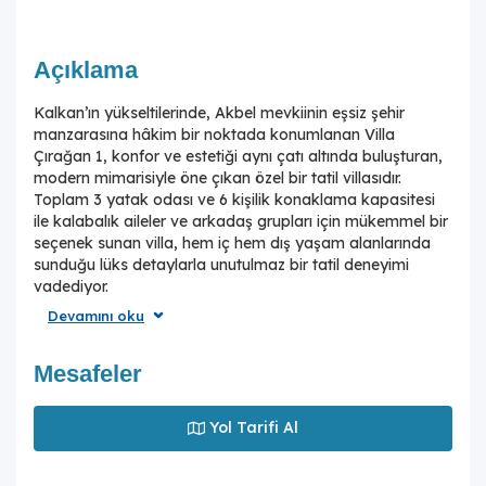
Açıklama
Kalkan’ın yükseltilerinde, Akbel mevkiinin eşsiz şehir
manzarasına hâkim bir noktada konumlanan Villa
Çırağan 1, konfor ve estetiği aynı çatı altında buluşturan,
modern mimarisiyle öne çıkan özel bir tatil villasıdır.
Toplam 3 yatak odası ve 6 kişilik konaklama kapasitesi
ile kalabalık aileler ve arkadaş grupları için mükemmel bir
seçenek sunan villa, hem iç hem dış yaşam alanlarında
sunduğu lüks detaylarla unutulmaz bir tatil deneyimi
vadediyor.
Devamını oku
Villanın en göz alıcı alanı, hiç şüphesiz ki 10 metre
uzunluğunda, 4 metre genişliğinde ve 1.70 metre
derinliğinde olan korunaklı özel yüzme havuzudur. Bu
Mesafeler
havuz, hem genişliğiyle yüzme keyfini doyasıya
yaşamanıza imkân tanır hem de dışarıdan görünmeyecek
Yol Tarifi Al
şekilde tasarlanmış olması sayesinde mahremiyete önem
veren misafirler için ideal bir kullanım sunar. Güneşlenmek
isteyen misafirler için havuz terasında kapasiteye uygun