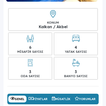
KONUM
Kalkan / Akbel
6
4
MISAFIR SAYISI
YATAK SAYISI
3
3
ODA SAYISI
BANYO SAYISI
GENEL
FIYATLAR
MÜSATLIK
YORUMLAR