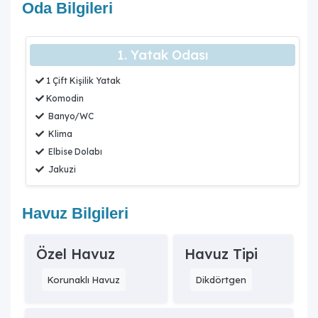
Oda Bilgileri
bulunmaktadır.
9. Villada jakuzi var mı?
Evet, yatak odasında özel bir jakuzi bulunmaktadır.
1. Yatak Odası
10. Villa Dreamy 2 kimler için uygundur?
1 Çift Kişilik Yatak
Villa Dreamy 2, modern ve konforlu tasarımıyla huzurlu
Komodin
bir tatil arayan çekirdek aileler ve balayı çiftleri için
Banyo/WC
uygundur.
Klima
Elbise Dolabı
Jakuzi
Havuz Bilgileri
Özel Havuz
Havuz Tipi
Korunaklı Havuz
Dikdörtgen