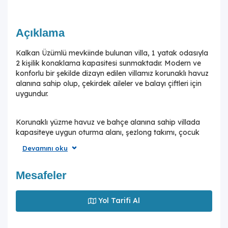
Açıklama
Kalkan Üzümlü mevkiinde bulunan villa, 1 yatak odasıyla
2 kişilik konaklama kapasitesi sunmaktadır. Modern ve
konforlu bir şekilde dizayn edilen villamız korunaklı havuz
alanına sahip olup, çekirdek aileler ve balayı çiftleri için
uygundur.
Korunaklı yüzme havuz ve bahçe alanına sahip villada
kapasiteye uygun oturma alanı, şezlong takımı, çocuk
oyun alanı,salıncak ve barbekü alanı; havuz terasına
Devamını oku
açılan konforlu oturma odası, ihtiyaçlarınızı karşılayacak
donanıma sahip mutfağı mevcuttur.Özenle dekore edilmiş
detayları sizleri memnun edecek, sevdiklerinizle ayrıcalıklı
Mesafeler
bir tatilin keyfini sürebileceksiniz.Bir yatak odasında çift
kişilik yatak ve ebeveyn banyosu bulunmaktadır.
Yol Tarifi Al
Genişliği ve şıklığı ile göz dolduran, doğa içinde huzurlu