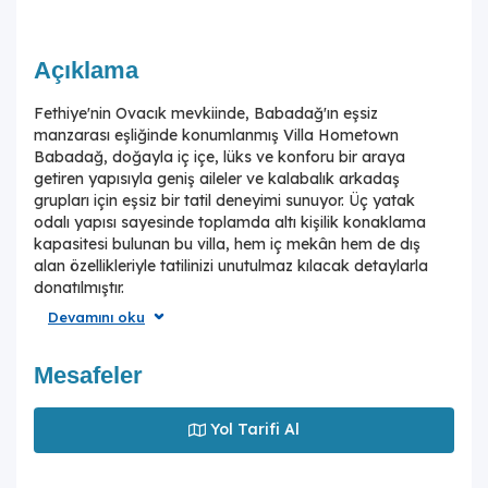
Açıklama
Fethiye'nin Ovacık mevkiinde, Babadağ'ın eşsiz
manzarası eşliğinde konumlanmış Villa Hometown
Babadağ, doğayla iç içe, lüks ve konforu bir araya
getiren yapısıyla geniş aileler ve kalabalık arkadaş
grupları için eşsiz bir tatil deneyimi sunuyor. Üç yatak
odalı yapısı sayesinde toplamda altı kişilik konaklama
kapasitesi bulunan bu villa, hem iç mekân hem de dış
alan özellikleriyle tatilinizi unutulmaz kılacak detaylarla
donatılmıştır.
Devamını oku
Villanın en çarpıcı özelliklerinden biri, ünlü Babadağ
manzarasına hâkim konumudur. Günün her saatinde farklı
renk tonlarıyla büyüleyen bu manzara, özellikle gün
Mesafeler
batımında size ve sevdiklerinize eşsiz bir görsel şölen
sunar. Yamaç paraşütü ile dünya çapında bilinen
Yol Tarifi Al
Babadağ’ın eteklerine bu kadar yakın konumda olmak,
adeta doğanın kalbinde huzur bulmak anlamına geliyor.