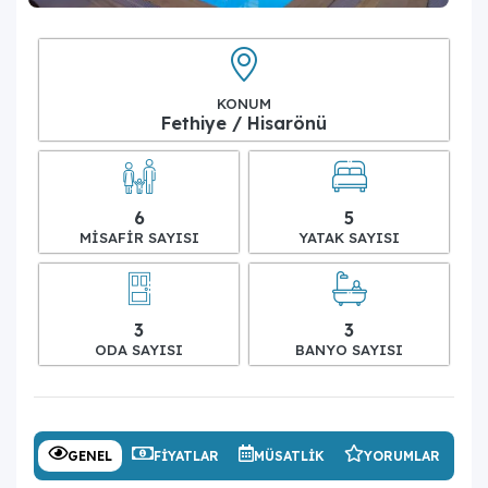
KONUM
Fethiye / Hisarönü
6
5
MISAFIR SAYISI
YATAK SAYISI
3
3
ODA SAYISI
BANYO SAYISI
GENEL
FIYATLAR
MÜSATLIK
YORUMLAR