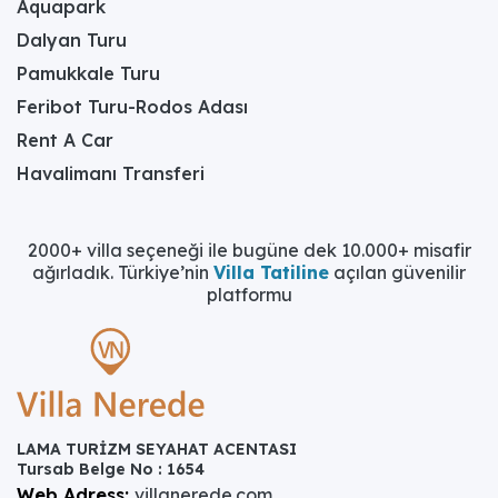
Aquapark
Dalyan Turu
Pamukkale Turu
Feribot Turu-Rodos Adası
Rent A Car
Havalimanı Transferi
2000+ villa seçeneği ile bugüne dek 10.000+ misafir
ağırladık. Türkiye’nin
Villa Tatiline
açılan güvenilir
platformu
LAMA TURİZM SEYAHAT ACENTASI
Tursab Belge No : 1654
Web Adress:
villanerede.com