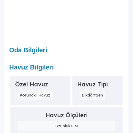
ihtiyaçlar için market ve restoranlar ise 500 metre gibi
kısa bir mesafededir. Bu da villa konuklarının, tatil
boyunca hem doğanın huzurunu yaşayıp hem de şehir
hayatının imkanlarına kolayca ulaşabileceği anlamına
gelir. Dalaman Havalimanı'na 45 kilometre uzaklıkta
olması, ulaşım açısından da oldukça elverişli bir lokasyon
sunduğunu göstermektedir.
Oda Bilgileri
Havuz Bilgileri
Özel Havuz
Havuz Tipi
Korunaklı Havuz
Dikdörtgen
Havuz Ölçüleri
Uzunluk:8 M