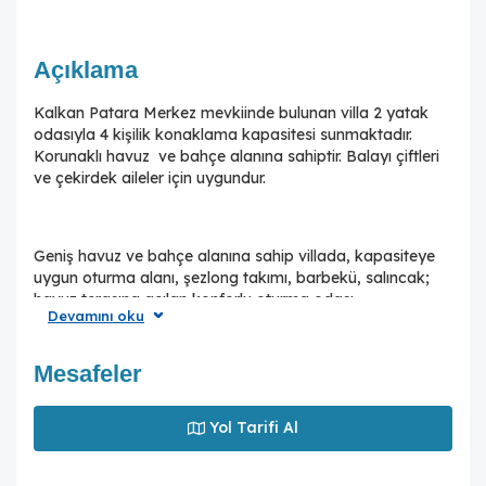
Açıklama
Kalkan Patara Merkez mevkiinde bulunan villa 2 yatak
odasıyla 4 kişilik konaklama kapasitesi sunmaktadır.
Korunaklı havuz ve bahçe alanına sahiptir. Balayı çiftleri
ve çekirdek aileler için uygundur.
Geniş havuz ve bahçe alanına sahip villada, kapasiteye
uygun oturma alanı, şezlong takımı, barbekü, salıncak;
havuz terasına açılan konforlu oturma odası,
Devamını oku
ihtiyaçlarınızı karşılayacak donanıma sahip mutfağı,
sizleri rahatlatacak havuz bulunmaktadır. Birinci yatak
odasında çift kişilik yatak, ebeveyn banyosu ve jakuzi;
Mesafeler
ikinci yatak odasındaysa iki tek kişilik yatak
bulunmaktadır. Doğa dostu muhteşem doğa
Yol Tarifi Al
manzarasına sahip eşsiz villalarımız da konaklama imkanı
sunmaktadır.