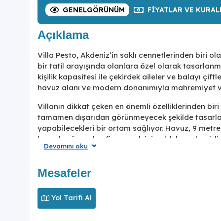
GENEL
GÖRÜNÜM
FIYATLAR
VE KURAL
Açıklama
Villa Pesto, Akdeniz’in saklı cennetlerinden biri o
bir tatil arayışında olanlara özel olarak tasarlanm
kişilik kapasitesi ile çekirdek aileler ve balayı çift
havuz alanı ve modern donanımıyla mahremiyet ve
Villanın dikkat çeken en önemli özelliklerinden b
tamamen dışarıdan görünmeyecek şekilde tasarlana
yapabilecekleri bir ortam sağlıyor. Havuz, 9 metre 
hem de yüzme keyfi yapmak için oldukça elverişli.
Devamını oku
salıncak ise gün boyu keyifli vakit geçirmeniz içi
saatlerinde doğayla baş başa mangal keyfi yapabil
Mesafeler
Villa Pesto’nun iç mekanları da en az dış alanlar
manzarasına bakan büyük camlarla aydınlık bir o
Yol Tarifi Al
sayesinde misafirlere hem ev sıcaklığı hem de tat
düzenlenmiş olan açık mutfak, tatil boyunca ihtiy