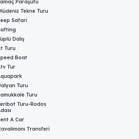
Yamaç Paraşütü
lüdeniz Tekne Turu
eep Safari
afting
üplü Dalış
t Turu
Speed Boat
tv Tur
Aquapark
alyan Turu
Pamukkale Turu
eribot Turu-Rodos
dası
ent A Car
avalimanı Transferi