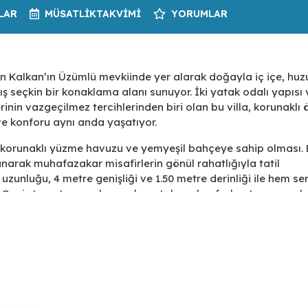
LAR
MÜSATLIK
TAKVIMI
YORUMLAR
lan Kalkan’ın Üzümlü mevkiinde yer alarak doğayla iç içe, huz
ış seçkin bir konaklama alanı sunuyor. İki yatak odalı yapısı 
lerinin vazgeçilmez tercihlerinden biri olan bu villa, korunaklı 
 konforu aynı anda yaşatıyor.
iri korunaklı yüzme havuzu ve yemyeşil bahçeye sahip olması.
rak muhafazakar misafirlerin gönül rahatlığıyla tatil
uzunluğu, 4 metre genişliği ve 1.50 metre derinliği ile hem se
 Geniş terasta yer alan şezlong takımı, konforlu oturma grub
n özel olarak konumlandırılmış. Barbekü alanı sayesinde ise 
irsiniz.
ı kadar özenle tasarlanmış. Oturma odası, havuz ve bahçe
rtam sunarken, modern mobilyalar ve şık dekorasyon anlayış
il lüksü bir arada sunuluyor. Oturma odasına entegre şekilde
aç duyabileceğiniz tüm mutfak gereçleriyle donatılmış. Büyü