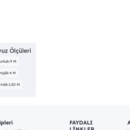
uz Ölçüleri
unluk:9 M
işlik:4 M
inlik:1.50 M
ipleri
FAYDALI
A
LİNKLER