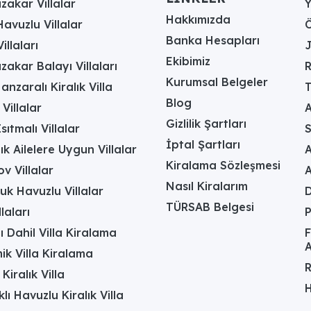
akar Villalar
Hakkımızda
avuzlu Villalar
Ö
Banka Hesapları
illaları
J
Ekibimiz
akar Balayı Villaları
R
Kurumsal Belgeler
anzaralı Kiralık Villa
T
Blog
 Villalar
A
Gizlilik Şartları
sıtmalı Villalar
İptal Şartları
ık Ailelere Uygun Villalar
A
Kiralama Sözleşmesi
v Villalar
Nasıl Kiralarım
uk Havuzlu Villalar
D
TÜRSAB Belgesi
laları
ı Dahil Villa Kiralama
F
A
k Villa Kiralama
R
Kiralık Villa
H
lı Havuzlu Kiralık Villa