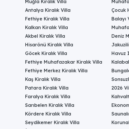
Muğla Kiralık Villa
Muhafaz
Antalya Kiralık Villa
Çocuk H
Fethiye Kiralık Villa
Balayı V
Kalkan Kiralık Villa
Muhafaz
Akbel Kiralık Villa
Deniz M
Hisarönü Kiralık Villa
Jakuzili
Göcek Kiralık Villa
Havuz I
Fethiye Muhafazakar Kiralık Villa
Kalabal
Fethiye Merkez Kiralık Villa
Bungalo
Kaş Kiralık Villa
Sonsuzl
Patara Kiralık Villa
2026 Vil
Faralya Kiralık Villa
Kahvalt
Sarıbelen Kiralık Villa
Ekonomi
Kördere Kiralık Villa
Saunalı 
Seydikemer Kiralık Villa
Korunak